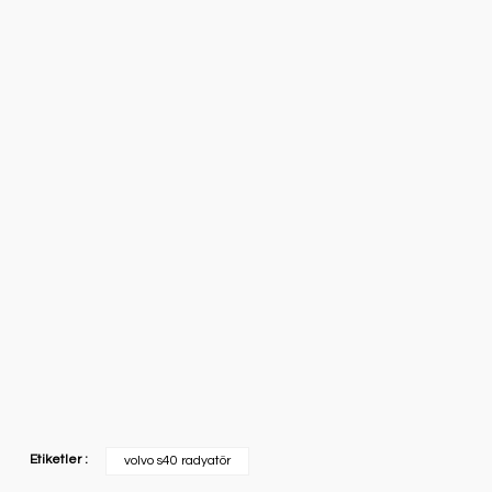
Etiketler :
volvo s40 radyatör