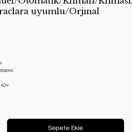
uel/Otomatık/Klımalı/Klıması
raclara uyumlu/Orjınal
R
NİSSENS
+ KDV
Sepete Ekle