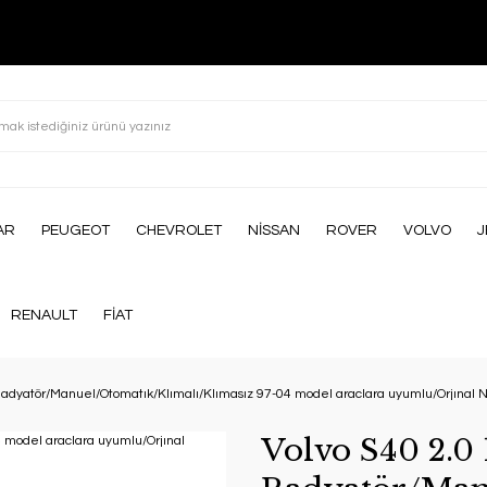
AR
PEUGEOT
CHEVROLET
NİSSAN
ROVER
VOLVO
J
RENAULT
FİAT
 Radyatör/Manuel/Otomatık/Klımalı/Klımasız 97-04 model araclara uyumlu/Orjınal
Volvo S40 2.0 