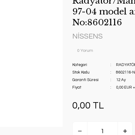
Radyatör/Man
97-04 model a
No:8602116
NİSSENS
0 Yorum
Kategori
RADYATÖ
Stok Kodu
8602116-
Garanti Süresi
12 Ay
Fiyat
0,00 EUR 
0,00 TL