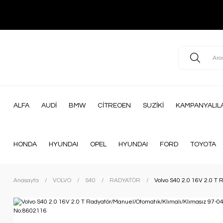
ALFA
AUDİ
BMW
CİTREOEN
SUZİKİ
KAMPANYALIL
HONDA
HYUNDAI
OPEL
HYUNDAI
FORD
TOYOTA
Anasayfa
VOLVO
S40
RADYATÖR
Volvo S40 2.0 16V 2.0 T