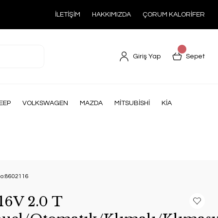
İLETİŞİM
HAKKIMIZDA
ÇORUM KALORİFER
Giriş Yap
Sepet
EEP
VOLKSWAGEN
MAZDA
MİTSUBİSHİ
KİA
 No:8602116
16V 2.0 T