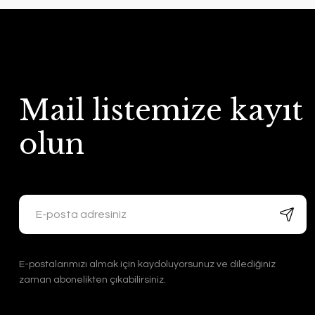
Mail listemize kayıt
olun
E-postalarımızı almak için kaydoluyorsunuz ve dilediğiniz
zaman abonelikten çıkabilirsiniz.