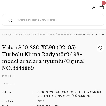
Anasayfa
VOLVO
S60
KLİMA RADYATÖRÜ KONDENSER
Volvo S60 S80 XC90 (02-05
Volvo S60 S80 XC90 (02-05)
Turbolu Klıma Radyatörü/ 98+
model araclara uyumlu/Orjınal
NO:6848889
KALEE
0 Yorum
Kategori
KLİMA RADYATÖRÜ KONDENSER
,
KLİMA RADYATÖRÜ
KONDENSER
,
KLİMA RADYATÖRÜ KONDENSER
Stok Kodu
390300