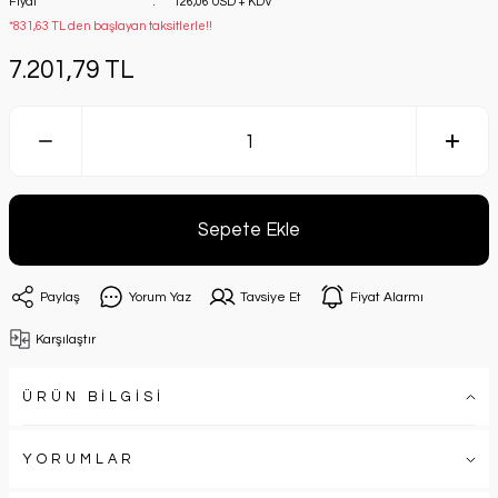
Fiyat
126,06 USD + KDV
*831,63 TL den başlayan taksitlerle!!
7.201,79 TL
Sepete Ekle
Paylaş
Yorum Yaz
Tavsiye Et
Fiyat Alarmı
Karşılaştır
ÜRÜN BİLGİSİ
YORUMLAR