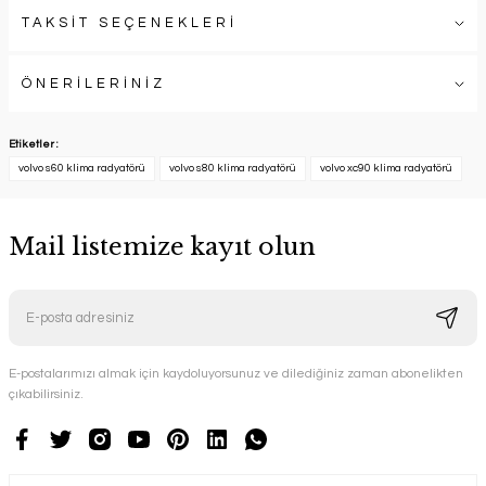
TAKSİT SEÇENEKLERİ
ÖNERİLERİNİZ
Etiketler :
volvo s60 klima radyatörü
volvo s80 klima radyatörü
volvo xc90 klima radyatörü
Mail listemize kayıt olun
E-postalarımızı almak için kaydoluyorsunuz ve dilediğiniz zaman abonelikten
çıkabilirsiniz.