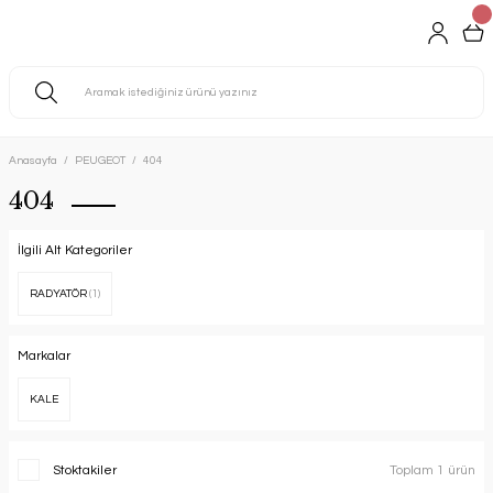
Anasayfa
PEUGEOT
404
404
İlgili Alt Kategoriler
RADYATÖR
(1)
Markalar
KALE
Stoktakiler
Toplam 1 ürün