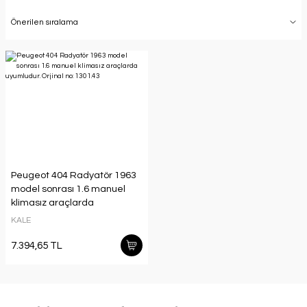
Peugeot 404 Radyatör 1963
model sonrası 1.6 manuel
klimasız araçlarda
uyumludur. Orjinal no:
KALE
1301.43
7.394,65 TL