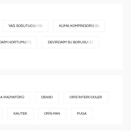
YAĞ SOĞUTUCU
(10)
KLİMA KOMPRESÖRÜ
(8)
RDAİM HORTUMU
(1)
DEVİRDAİM SU BORUSU
(1)
MA RADYATÖRÜ
DENSO
ORİS İNTERCOOLER
KAUTEK
ORİS-FAN
PUGA