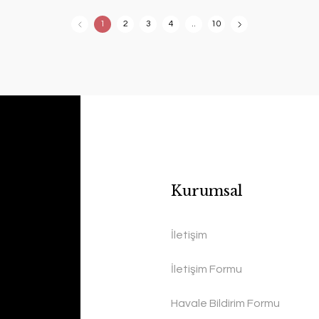
1
2
3
4
..
10
Kurumsal
İletişim
İletişim Formu
Havale Bildirim Formu