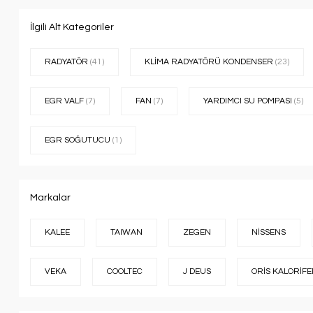
İlgili Alt Kategoriler
RADYATÖR
(41)
KLİMA RADYATÖRÜ KONDENSER
(23)
EGR VALF
(7)
FAN
(7)
YARDIMCI SU POMPASI
(5)
EGR SOĞUTUCU
(1)
Markalar
KALEE
TAIWAN
ZEGEN
NİSSENS
VEKA
COOLTEC
J DEUS
ORİS KALORİF