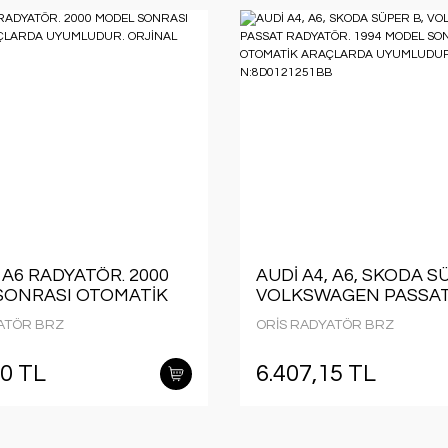
, A6 RADYATÖR. 2000
AUDİ A4, A6, SKODA S
SONRASI OTOMATİK
VOLKSWAGEN PASSA
RDA UYUMLUDUR.
RADYATÖR. 1994 MOD
ATÖR BRZ
ORİS RADYATÖR BRZ
 N:8E0121251M
SONRASI OTOMATİK
ARAÇLARDA UYUMLU
90 TL
6.407,15 TL
ORJİNAL N:8D012125