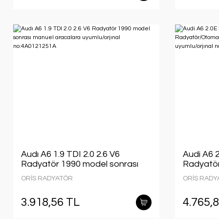
Audı A6 1.9 TDI 2.0 2.6 V6
Audi A6 2
Radyatör 1990 model sonrası
Radyatör
manuel aracalara uyumlu/orjınal
model ara
ORİS RADYATÖR
ORİS RADY
no:4A0121251A
no:4A01
3.918,56 TL
4.765,