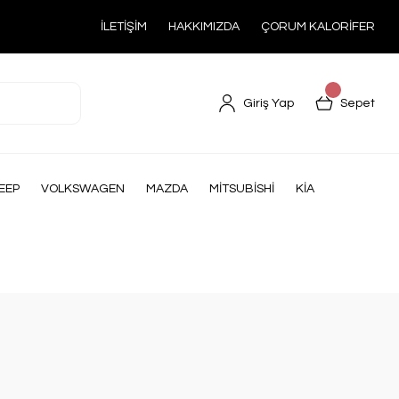
İLETİŞİM
HAKKIMIZDA
ÇORUM KALORİFER
Giriş Yap
Sepet
EEP
VOLKSWAGEN
MAZDA
MİTSUBİSHİ
KİA