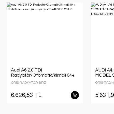
Audi A6 2.0 TDI
AUDİ A4
Radyatör/Otomatık/klımalı 04+
MODEL 
model araclara uyumlu/orjınal
ARAÇLA
ORİS RADYATÖR BRZ
ORİS RADY
no:4F0121251R
ORJİNAL
6.626,53 TL
5.631,