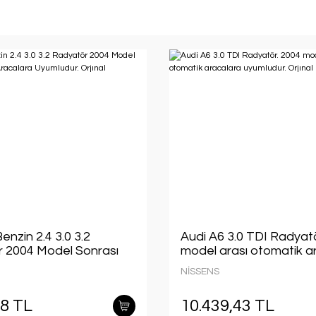
enzin 2.4 3.0 3.2
Audi A6 3.0 TDI Radyat
 2004 Model Sonrası
model arası otomatik a
racalara Uyumludur.
uyumludur. Orjınal
NİSSENS
no:4F0121251M
no:4F0121251P
08 TL
10.439,43 TL