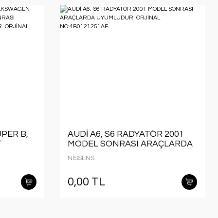
ÜPER B,
AUDİ A6, S6 RADYATÖR 2001
T
MODEL SONRASI ARAÇLARDA
EL
UYUMLUDUR. ORJİNAL
NİSSENS
NO:4B0121251AE
DUR.
0,00 TL
1BB