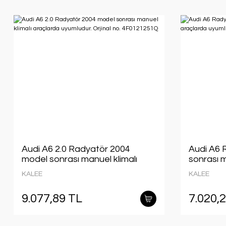
Audi A6 2.0 Radyatör 2004
Audi A6 
model sonrası manuel klimalı
sonrası 
araçlarda uyumludur. Orjinal no.
uyumludur
KALEE
KALEE
4F0121251Q
4F01212
9.077,89 TL
7.020,