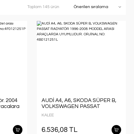
Toplam 145 ürün
ör. 2004
AUDİ A4, A6, SKODA SÜPER B,
racalara
VOLKSWAGEN PASSAT
RADYATÖR 1996-2008 MODDEL
KALEE
ARASI ARAÇLARDA
UYUMLUDUR. ORJİNAL NO:
6.536,08 TL
4B0121251L