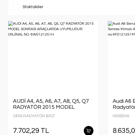
Stoktakiler
AUDİ A4, A5, A6, A7, A8, Q5, Q7
Audi A6 B
RADYATÖR 2015 MODEL
Radyatör
SONRASI ARAÇLARDA
Klimalı A
ORİS RADYATÖR BRZ
NİSSENS
UYUMLUDUR. ORJİNAL NO:
Orjınal 
8W0121251H
7.702,29 TL
8.635,