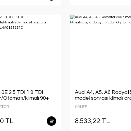
.0E 2.5 TDI 1.9 TDI
Audi A4, A5, A6 Radyat
/Otomatı/klımalı 90+
model sonrası klimalı a
clara uyumlu/orjınal
uyumludur. Orjinal
ATÖR
KALEE
21251C
no:4G0121251B
80 TL
8.533,22 TL