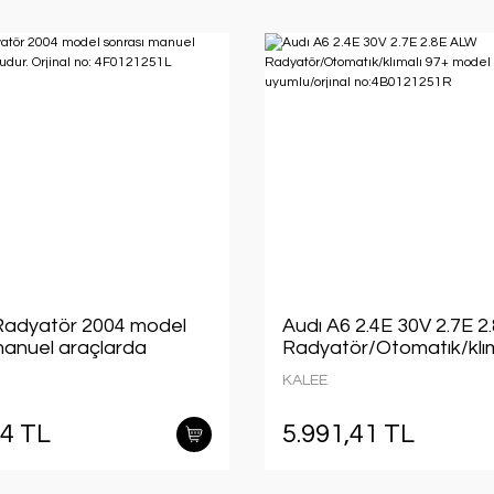
Radyatör 2004 model
Audı A6 2.4E 30V 2.7E 
manuel araçlarda
Radyatör/Otomatık/klım
. Orjinal no:
model araclara uyumlu/o
KALEE
51L
no:4B0121251R
24 TL
5.991,41 TL