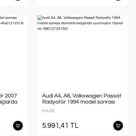
ör 2007
Audi A4, A6, Volkswagen Passat
raçlarda
Radyatör 1994 model sonrası
otomatik araçlarda uyumludur.
KALEE
Orjinal no: 4B0121251AG
5.991,41 TL