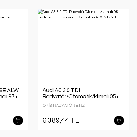
2.8E ALW
Audi A6 3.0 TDI
alı 97+
Radyatör/Otomatık/klımalı 05+
rjınal
model aracalara uyumlu/orjınal
ORİS RADYATÖR BRZ
no:4F0121251P
6.389,44 TL