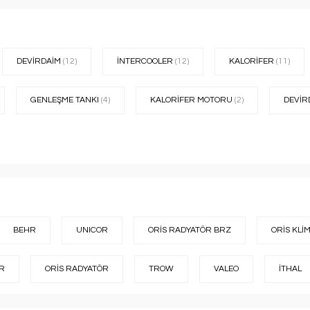
DEVİRDAİM
(12)
İNTERCOOLER
(12)
KALORİFER
(11)
GENLEŞME TANKI
(4)
KALORİFER MOTORU
(2)
DEVİ
BEHR
UNICOR
ORİS RADYATÖR BRZ
ORİS KLİ
ER
ORİS RADYATÖR
TROW
VALEO
İTHAL