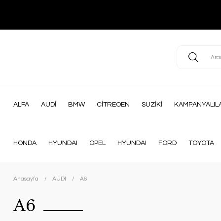
ALFA
AUDİ
BMW
CİTREOEN
SUZİKİ
KAMPANYALIL
HONDA
HYUNDAI
OPEL
HYUNDAI
FORD
TOYOTA
Anasayfa
AUDI
A6
A6