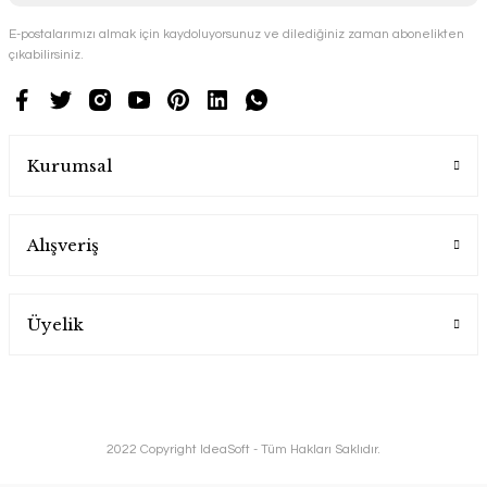
E-postalarımızı almak için kaydoluyorsunuz ve dilediğiniz zaman abonelikten
çıkabilirsiniz.
Kurumsal
Alışveriş
Üyelik
2022 Copyright IdeaSoft - Tüm Hakları Saklıdır.