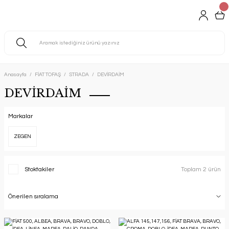
Anasayfa
FİAT TOFAŞ
STRADA
DEVİRDAİM
DEVİRDAİM
Markalar
ZEGEN
Stoktakiler
Toplam 2 ürün