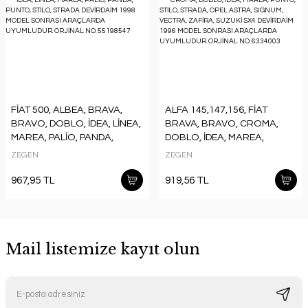
FİAT 500, ALBEA, BRAVA,
ALFA 145,147,156, FİAT
BRAVO, DOBLO, İDEA, LİNEA,
BRAVA, BRAVO, CROMA,
MAREA, PALİO, PANDA,
DOBLO, İDEA, MAREA,
PUNTO, STİLO, STRADA
PUNTO, STİLO, STRADA,
ZEGEN
ZEGEN
DEVİRDAİM 1998 MODEL
OPEL ASTRA, SIGNUM,
SONRASI ARAÇLARDA
VECTRA, ZAFİRA, SUZUKİ
967,95 TL
919,56 TL
UYUMLUDUR. ORJİNAL NO:
SX4 DEVİRDAİM 1996 MODEL
55198547
SONRASI ARAÇLARDA
UYUMLUDUR. ORJİNAL NO:
6334003
Mail listemize kayıt olun