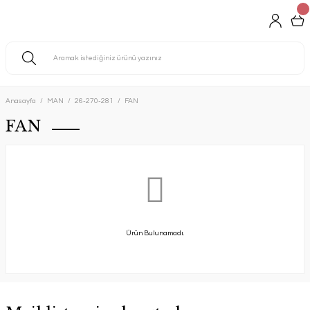
Anasayfa
MAN
26-270-281
FAN
FAN
Ürün Bulunamadı.