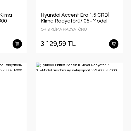
Klima
Hyundai Accent Era 1.5 CRDİ
000
Klıma Radyatörü/ 05+Model
a
araclara uyumlu/Orjınal
ORİS KLİMA RADYATÖRÜ
6-25500
No:97606-1E300
3.129,59 TL