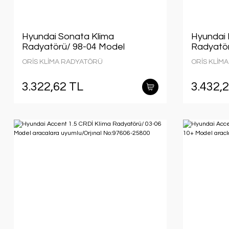
Hyundai Sonata Klima
Hyundai E
Radyatörü/ 98-04 Model
Radyatör
araclara uyumlu/Orjınal
araçlarda
ORİS KLİMA RADYATÖRÜ
ORİS KLİM
No:97606-38003
n:97606-
3.322,62 TL
3.432,