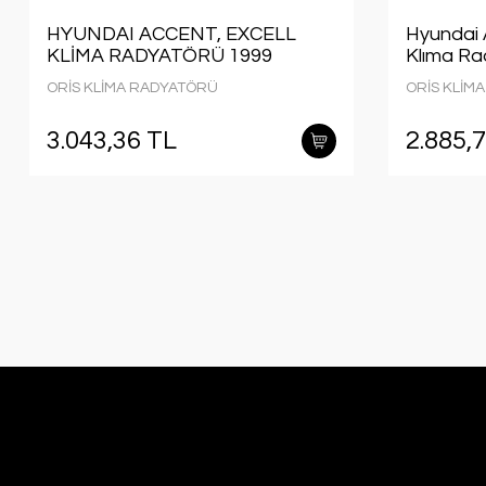
HYUNDAI ACCENT, EXCELL
Hyundai A
KLİMA RADYATÖRÜ 1999
Klıma Ra
MODEL SONRASI MANUEL
sonrası a
ORİS KLİMA RADYATÖRÜ
ORİS KLİM
ARAÇLARDA UYUMLUDUR.
no:9760
ORJİNAL NO:97606-25600
3.043,36 TL
2.885,