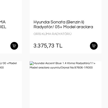
İMA
Hyundaı Sonata (Benzin li)
DEL
Radyatör/ 05+ Model araclara
uyumlu/Orjınal No:97606-3K160
ORİS KLİMA RADYATÖRÜ
L
3.375,73 TL