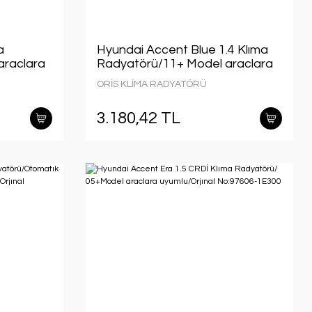
a
Hyundai Accent Blue 1.4 Klıma
araclara
Radyatörü/11+ Model araclara
06-2D000
uyumlu/Orjınal No:97606-1R000
ORİS KLİMA RADYATÖRÜ
3.180,42 TL