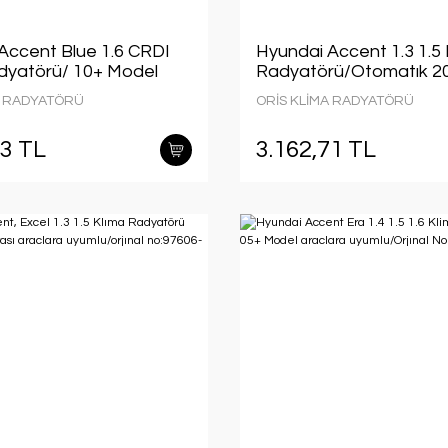
Accent Blue 1.6 CRDI
Hyundai Accent 1.3 1.5 
dyatörü/ 10+ Model
Radyatörü/Otomatık 2
uyumlu/Orjınal
Model sonrası aracalar
A RADYATÖRÜ
ORİS KLİMA RADYATÖRÜ
6-1R300
uyumlu/Orjınal No:9760
93 TL
3.162,71 TL