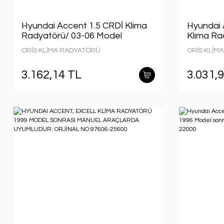
Hyundai Accent 1.5 CRDİ Klima
Hyundai 
Radyatörü/ 03-06 Model
Klıma Ra
aracalara uyumlu/Orjınal
araclara 
ORİS KLİMA RADYATÖRÜ
ORİS KLİM
No:97606-25800
No:9760
3.162,14 TL
3.031,