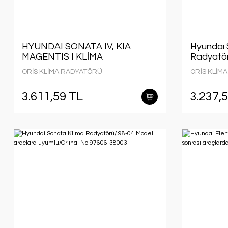
HYUNDAI SONATA IV, KIA
Hyundaı 
MAGENTIS I KLİMA
Radyatö
RADYATÖRÜ 1998 MODEL
aracalara
ORİS KLİMA RADYATÖRÜ
ORİS KLİM
SONRASI OTOMATİK
NO:9760
ARAÇLARDA UYUMLUDUR.
3.611,59 TL
3.237,
ORJİNAL NO:97606-38004