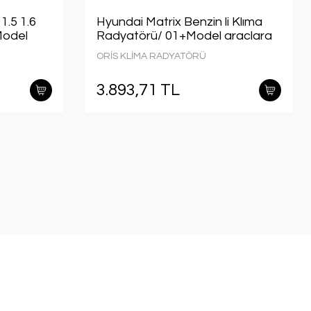
1.5 1.6
Hyundai Matrix Benzin li Klıma
Model
Radyatörü/ 01+Model araclara
uyumlu/orjınal no:97606-17000
ORİS KLİMA RADYATÖRÜ
3.893,71 TL