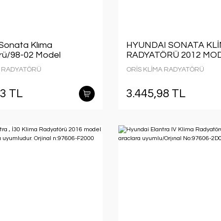
Sonata Klıma
HYUNDAI SONATA KL
rü/98-02 Model
RADYATÖRÜ 2012 MO
 uyumlu/Orjınal
SONRASI ARAÇLARDA
A RADYATÖRÜ
ORİS KLİMA RADYATÖRÜ
6-38001
UYUMLUDUR. ORJİNA
N:97606-3R000
53 TL
3.445,98 TL