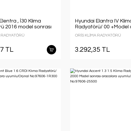
lentra , İ30 Klima
Hyundai Elantra IV Klim
ü 2016 model sonrası
Radyatörü/ 00 +Model 
 uyumludur. Orjinal
uyumlu/Orjınal No:976
A RADYATÖRÜ
ORİS KLİMA RADYATÖRÜ
F2000
27 TL
3.292,35 TL