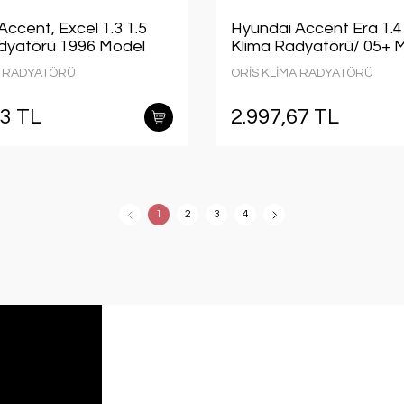
ccent, Excel 1.3 1.5
Hyundai Accent Era 1.4 
dyatörü 1996 Model
Klima Radyatörü/ 05+ 
raclara uyumlu/orjınal
araclara uyumlu/Orjınal
A RADYATÖRÜ
ORİS KLİMA RADYATÖRÜ
6-22000
No:97606-1E000
73 TL
2.997,67 TL
1
2
3
4