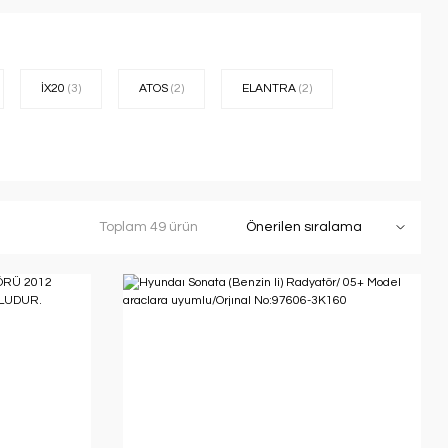
İX20
(3)
ATOS
(2)
ELANTRA
(2)
Toplam 49 ürün