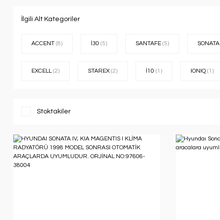
İlgili Alt Kategoriler
ACCENT
(8)
İ30
(5)
SANTAFE
(5)
SONAT
EXCELL
(2)
STAREX
(2)
İ10
(1)
IONIQ
(1)
Stoktakiler