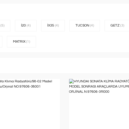
A
(5)
İ20
(4)
İX35
(4)
TUCSON
(4)
GETZ
(3)
MATRIX
(1)