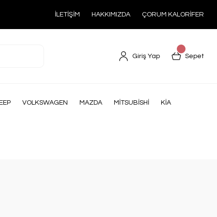
İLETİŞİM
HAKKIMIZDA
ÇORUM KALORİFER
Giriş Yap
Sepet
EEP
VOLKSWAGEN
MAZDA
MİTSUBİSHİ
KİA