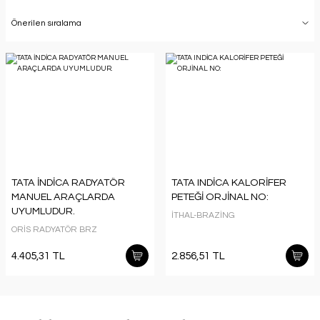
TATA İNDİCA RADYATÖR
TATA INDİCA KALORİFER
MANUEL ARAÇLARDA
PETEĞİ ORJİNAL NO:
UYUMLUDUR.
İTHAL-BRAZİNG
ORİS RADYATÖR BRZ
4.405,31 TL
2.856,51 TL