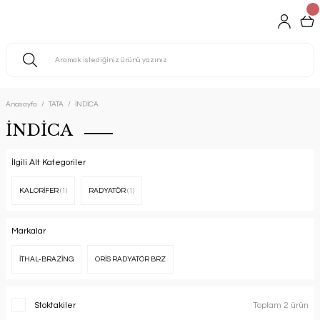
Anasayfa
TATA
İNDİCA
İNDİCA
İlgili Alt Kategoriler
KALORİFER
(1)
RADYATÖR
(1)
Markalar
İTHAL-BRAZİNG
ORİS RADYATÖR BRZ
Stoktakiler
Toplam 2 ürün