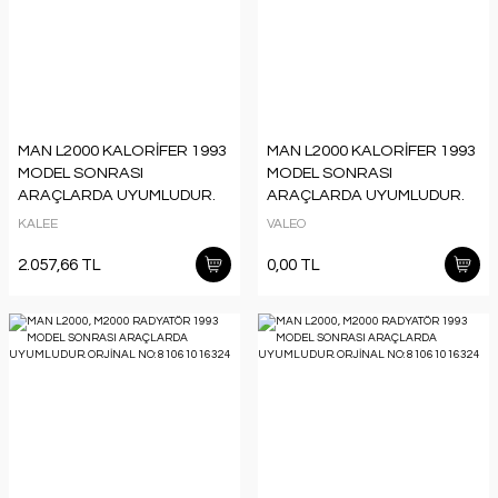
MAN L2000 KALORİFER 1993
MAN L2000 KALORİFER 1993
MODEL SONRASI
MODEL SONRASI
ARAÇLARDA UYUMLUDUR.
ARAÇLARDA UYUMLUDUR.
ORJİNAL NO: 81619010065
ORJİNAL NO: 81619010065
KALEE
VALEO
2.057,66 TL
0,00 TL