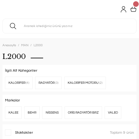
Anasayfa
MAN
L2000
L2000
İlgili Alt Kategoriler
KALORİFER
(4)
RADYATÖR
(3)
KALORİFER MOTORU
(2)
Markalar
KALEE
BEHR
NİSSENS
ORİS RADYATÖR BRZ
VALEO
Stoktakiler
Toplam 9 ürün