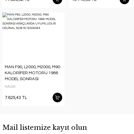
MAN F90, L2000, M2000, M90
KALORİFER MOTORU 1986
MODEL SONRASI
ARAÇLARDA UYUMLUDUR.
KALEE
ORJİNAL NO:81619306064
7.625,43 TL
Mail listemize kayıt olun