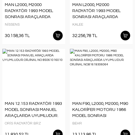
MAN L2000, M2000
MAN L2000, M2000
RADYATÖR 1993 MODEL
RADYATÖR 1993 MODEL
SONRASI ARAÇLARDA
SONRASI ARAÇLARDA
UYUMLUDUR. ORJİNAL NO:
UYUMLUDUR. ORJİNAL NO:
NİSSENS
KALEE
81061016324
81061016324
30.158,36 TL
32.256,78 TL
MAN 12.153 RADYATÖR 1993
MAN F90, L2000, M2000, M90
MODEL SONRASI MANUEL
KALORİFER MOTORU 1986
ARAÇLARDA UYUMLUDUR.
MODEL SONRASI
ORJİNAL NO: 85061016010
ARAÇLARDA UYUMLUDUR.
ORİS RADYATÖR BRZ
BEHR
ORJİNAL NO:81619306064
11.830,52 TL
13.113,86 TL