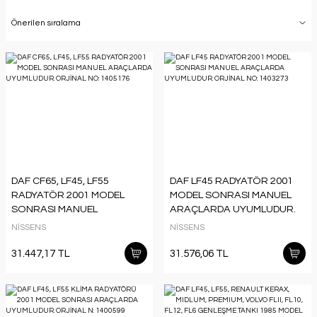
DAF CF65, LF45, LF55
DAF LF45 RADYATÖR 2001
RADYATÖR 2001 MODEL
MODEL SONRASI MANUEL
SONRASI MANUEL
ARAÇLARDA UYUMLUDUR.
ARAÇLARDA UYUMLUDUR.
ORJİNAL NO: 1403273
NİSSENS
NİSSENS
ORJİNAL NO: 1405176
31.447,17 TL
31.576,06 TL