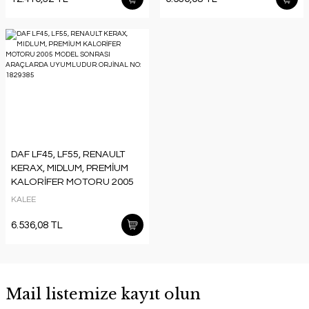
DAF LF45, LF55, RENAULT
KERAX, MIDLUM, PREMİUM
KALORİFER MOTORU 2005
MODEL SONRASI
KALEE
ARAÇLARDA UYUMLUDUR.
ORJİNAL NO: 1829385
6.536,08 TL
Mail listemize kayıt olun