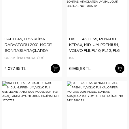
DAF LF45, LF55 KLİMA
DAF LF45, LF55, RENAULT
RADYATÖRÜ 2001 MODEL
KERAX, MIDLUM, PREMIUM,
SONRASI ARAÇLARDA
VOLVO FLII, FL10, FL12, FL6
UYUMLUDUR. ORJİNAL N:
GENLEŞME TANKI 1985
ORİS KLİMA RADYATÖRÜ
KALEE
1400599
MODEL SONRASI
ARAÇLARDA UYUMLUDUR.
4.077,95 TL
6.985,98 TL
ORJİNAL NO: 1700772