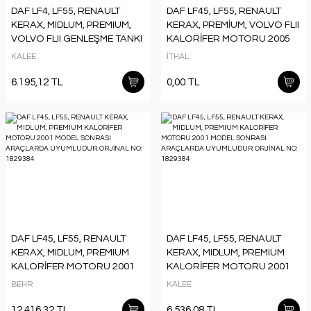
DAF LF4, LF55, RENAULT
DAF LF45, LF55, RENAULT
KERAX, MIDLUM, PREMIUM,
KERAX, PREMİUM, VOLVO FLII
VOLVO FLII GENLEŞME TANKI
KALORİFER MOTORU 2005
1996 MODEL SONRASI
MODEL SONRASI
KALEE
İTHAL
ARAÇLARDA UYUMLUDUR.
ARAÇLARDA UYUMLUDUR.
ORJİNAL NO: 1700772
ORJİNAL NO: 7421396111
6.195,12 TL
0,00 TL
DAF LF45, LF55, RENAULT
DAF LF45, LF55, RENAULT
KERAX, MIDLUM, PREMIUM
KERAX, MIDLUM, PREMIUM
KALORİFER MOTORU 2001
KALORİFER MOTORU 2001
MODEL SONRASI
MODEL SONRASI
BEHR
KALEE
ARAÇLARDA UYUMLUDUR.
ARAÇLARDA UYUMLUDUR.
ORJİNAL NO: 1829384
ORJİNAL NO: 1829384
12.416,32 TL
6.536,08 TL