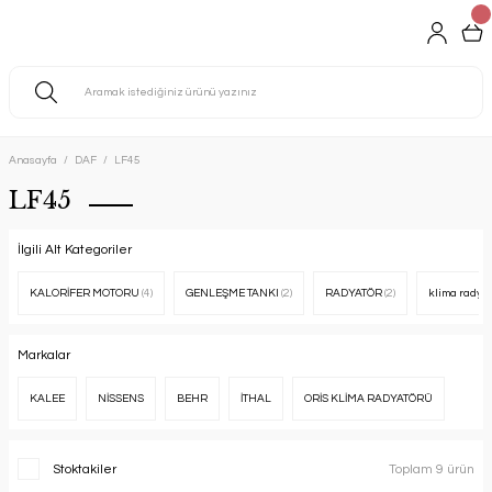
Anasayfa
DAF
LF45
LF45
İlgili Alt Kategoriler
KALORİFER MOTORU
(4)
GENLEŞME TANKI
(2)
RADYATÖR
(2)
klima radya
Markalar
KALEE
NİSSENS
BEHR
İTHAL
ORİS KLİMA RADYATÖRÜ
Stoktakiler
Toplam 9 ürün