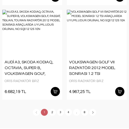
AUDİ A3, SKODA KODIAQ,
VOLKSWAGEN GOLF VII
OCTAVIA, SUPER B,
RADYATÖR 2012 MODEL
VOLKSWAGEN GOLF,
SONRASI 1.2 TSI
PASSAT, TİGUAN, TOURAN
ARAÇLARDA UYUMLUDUR.
ORİS RADYATÖR BRZ
ORİS RADYATÖR BRZ
RADYATÖR. 2012 MODEL
ORJİNAL NO: 5Q0121251EA
SONRASI ARAÇLARDA
6.682,19 TL
4.967,25 TL
UYUMLUDUR. ORJİNAL NO:
5Q0121251EN
1
2
3
4
..
8