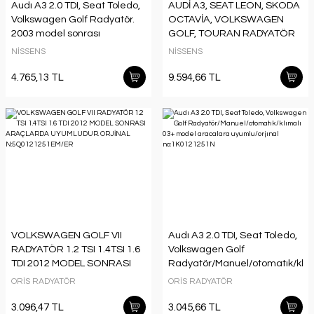
Audı A3 2.0 TDI, Seat Toledo,
AUDİ A3, SEAT LEON, SKODA
Volkswagen Golf Radyatör.
OCTAVİA, VOLKSWAGEN
2003 model sonrası
GOLF, TOURAN RADYATÖR
aracalara uyumludur. Orjınal
2012 MODEL SONRASI
NİSSENS
NİSSENS
no:1K0121251N
ARAÇLARDA UYUMLUDUR.
ORJİNAL NO: 5Q0121251EL
4.765,13 TL
9.594,66 TL
VOLKSWAGEN GOLF VII
Audı A3 2.0 TDI, Seat Toledo,
RADYATÖR 1.2 TSI 1.4TSI 1.6
Volkswagen Golf
TDI 2012 MODEL SONRASI
Radyatör/Manuel/otomatık/klım
ARAÇLARDA UYUMLUDUR.
03+ model aracalara
ORİS RADYATÖR
ORİS RADYATÖR
ORJİNAL
uyumlu/orjınal
N:5Q0121251EM/ER
no:1K0121251N
3.096,47 TL
3.045,66 TL