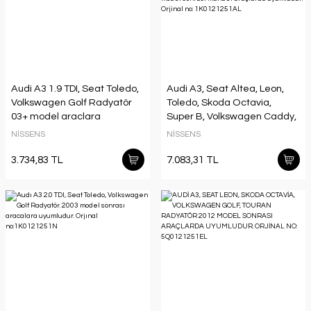
Audi A3 1.9 TDI, Seat Toledo,
Audi A3, Seat Altea, Leon,
Volkswagen Golf Radyatör
Toledo, Skoda Octavia,
03+ model araclara
Super B, Volkswagen Caddy,
uyumlu/orjınal
Golf, Jetta, Passat, Touran
NİSSENS
NİSSENS
no:1K0121253H
Radyatör 2003 model sonrası
manuel araçlarda
3.734,83 TL
7.083,31 TL
uyumludur. Orjinal no:
1K0121251AL