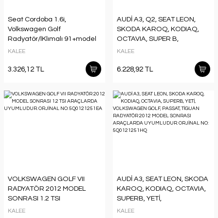
Seat Cordoba 1.6i,
AUDİ A3, Q2, SEAT LEON,
Volkswagen Golf
SKODA KAROQ, KODIAQ,
Radyatör/lKlımalı 91+model
OCTAVIA, SUPER B,
aracrlara uyumlu/Orjınal
VOLKSWAGEN GOLF
KALEE
KALEE
no:1H0121253BE
RADYATÖR 2012 MODEL
SONRASI MANUEL
3.326,12 TL
6.228,92 TL
ARAÇLARDA UYUMLUDUR
ORJİNAL N:5Q0121251EQ
VOLKSWAGEN GOLF VII
AUDİ A3, SEAT LEON, SKODA
RADYATÖR 2012 MODEL
KAROQ, KODIAQ, OCTAVIA,
SONRASI 1.2 TSI
SUPERB, YETİ,
ARAÇLARDA UYUMLUDUR.
VOLKSWAGEN GOLF,
KALEE
KALEE
ORJİNAL NO: 5Q0121251EA
PASSAT, TİGUAN RADYATÖR