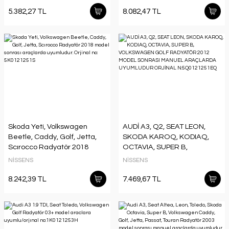
2012 MODEL SONRASI
5.382,27 TL
8.082,47 TL
ARAÇLARDA UYUMLUDUR.
ORJİNAL NO: 5Q0121251HQ
Skoda Yeti, Volkswagen
AUDİ A3, Q2, SEAT LEON,
Beetle, Caddy, Golf, Jetta,
SKODA KAROQ, KODIAQ,
Scırocco Radyatör 2018
OCTAVIA, SUPER B,
model sonrası araçlarda
VOLKSWAGEN GOLF
NİSSENS
NİSSENS
uyumludur. Orjinal no:
RADYATÖR 2012 MODEL
5K0121251S
SONRASI MANUEL
8.242,39 TL
7.469,67 TL
ARAÇLARDA UYUMLUDUR
ORJİNAL N:5Q0121251EQ