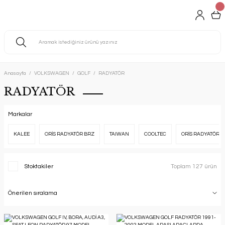
Anasayfa
VOLKSWAGEN
GOLF
RADYATÖR
RADYATÖR
Markalar
KALEE
ORİS RADYATÖR BRZ
TAIWAN
COOLTEC
ORİS RADYATÖR
Stoktakiler
Toplam 127 ürün