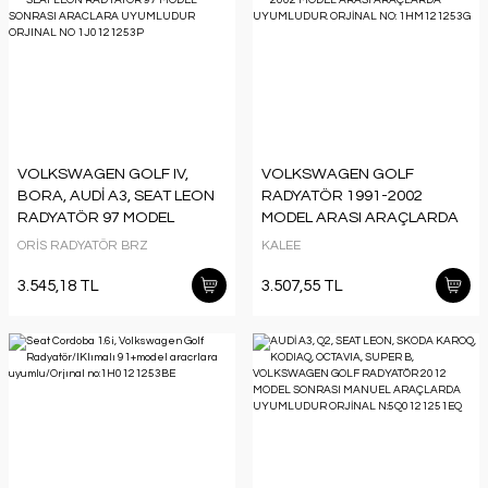
VOLKSWAGEN GOLF IV,
VOLKSWAGEN GOLF
BORA, AUDİ A3, SEAT LEON
RADYATÖR 1991-2002
RADYATÖR 97 MODEL
MODEL ARASI ARAÇLARDA
SONRASI ARACLARA
UYUMLUDUR. ORJİNAL NO:
ORİS RADYATÖR BRZ
KALEE
UYUMLUDUR ORJINAL NO
1HM121253G
1J0121253P
3.545,18 TL
3.507,55 TL