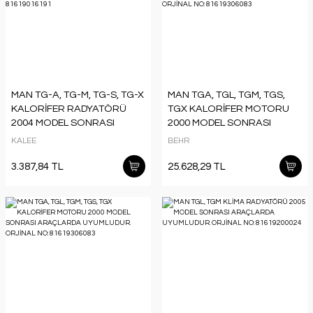
MAN TG-A, TG-M, TG-S, TG-X
MAN TGA, TGL, TGM, TGS,
KALORİFER RADYATÖRÜ
TGX KALORİFER MOTORU
2004 MODEL SONRASI
2000 MODEL SONRASI
ARAÇLARDA UYUMLUDUR.
ARAÇLARDA UYUMLUDUR.
KALEE
BEHR
ORJİNAL NO: 81619016191
ORJİNAL NO: 81619306083
3.387,84 TL
25.628,29 TL