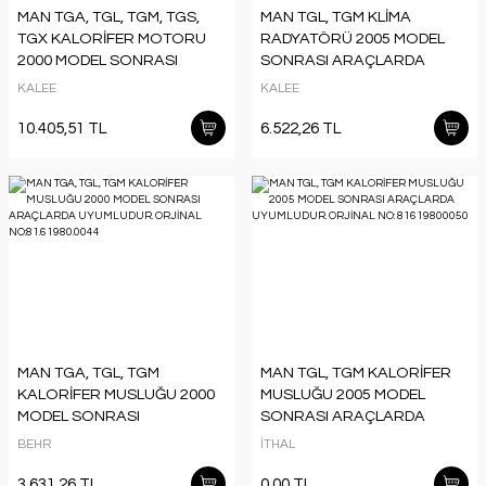
MAN TGA, TGL, TGM, TGS,
MAN TGL, TGM KLİMA
TGX KALORİFER MOTORU
RADYATÖRÜ 2005 MODEL
2000 MODEL SONRASI
SONRASI ARAÇLARDA
ARAÇLARDA UYUMLUDUR.
UYUMLUDUR. ORJİNAL NO:
KALEE
KALEE
ORJİNAL NO: 81619306083
81619200024
10.405,51 TL
6.522,26 TL
MAN TGA, TGL, TGM
MAN TGL, TGM KALORİFER
KALORİFER MUSLUĞU 2000
MUSLUĞU 2005 MODEL
MODEL SONRASI
SONRASI ARAÇLARDA
ARAÇLARDA UYUMLUDUR.
UYUMLUDUR. ORJİNAL NO:
BEHR
İTHAL
ORJİNAL NO:81.61980.0044
81619800050
3.631,26 TL
0,00 TL