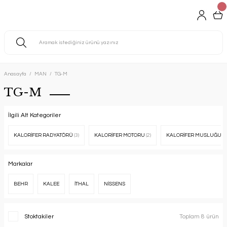
Anasayfa
MAN
TG-M
TG-M
İlgili Alt Kategoriler
KALORİFER RADYATÖRÜ
(3)
KALORİFER MOTORU
(2)
KALORİFER MUSLUĞU
(2
Markalar
BEHR
KALEE
İTHAL
NİSSENS
Stoktakiler
Toplam 8 ürün