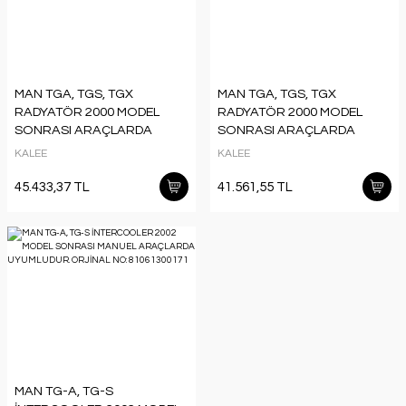
MAN TGA, TGS, TGX
MAN TGA, TGS, TGX
RADYATÖR 2000 MODEL
RADYATÖR 2000 MODEL
SONRASI ARAÇLARDA
SONRASI ARAÇLARDA
UYUMLUDUR. ORJİNAL NO:
UYUMLUDUR. ORJİNAL NO:
KALEE
KALEE
81061006661 ÜRÜN
81061006655 ÜRÜN
ÇERÇEVELİDİR
ÇERÇEVESİZDİR
45.433,37 TL
41.561,55 TL
MAN TG-A, TG-S