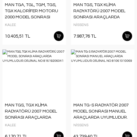
MAN TGA, TGL, TGM, TGS,
MAN TGS, TGX KLİMA
TGX KALORİFER MOTORU
RADYATÖRÜ 2007 MODEL
2000 MODEL SONRASI
SONRASI ARAÇLARDA
ARAÇLARDA UYUMLUDUR.
UYUMLUDUR. ORJİNAL NO:
KALEE
NİSSENS
ORJİNAL NO: 81619306083
81619206041
10.405,51 TL
7.987,76 TL
MAN TGS, TGX KLİMA
MAN TG-S RADYATÖR 2007
RADYATÖRÜ 2007 MODEL
MODEL SONRASI MANUEL
SONRASI ARAÇLARDA
ARAÇLARDA UYUMLUDUR.
UYUMLUDUR. ORJİNAL NO:
ORJİNAL NO: 81061010069
KALEE
NİSSENS
81619206041
6.170,71 TL
43.739,40 TL