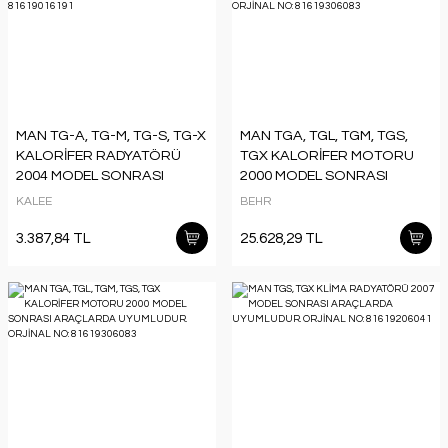
MAN TG-A, TG-M, TG-S, TG-X
MAN TGA, TGL, TGM, TGS,
KALORİFER RADYATÖRÜ
TGX KALORİFER MOTORU
2004 MODEL SONRASI
2000 MODEL SONRASI
ARAÇLARDA UYUMLUDUR.
ARAÇLARDA UYUMLUDUR.
KALEE
BEHR
ORJİNAL NO: 81619016191
ORJİNAL NO: 81619306083
3.387,84 TL
25.628,29 TL