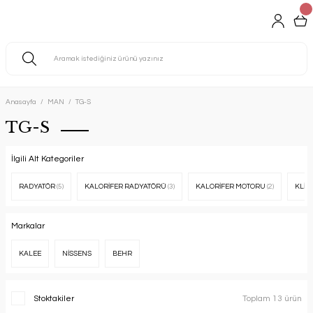
Anasayfa
MAN
TG-S
TG-S
İlgili Alt Kategoriler
RADYATÖR
(5)
KALORİFER RADYATÖRÜ
(3)
KALORİFER MOTORU
(2)
KLİM
Markalar
KALEE
NİSSENS
BEHR
Stoktakiler
Toplam 13 ürün