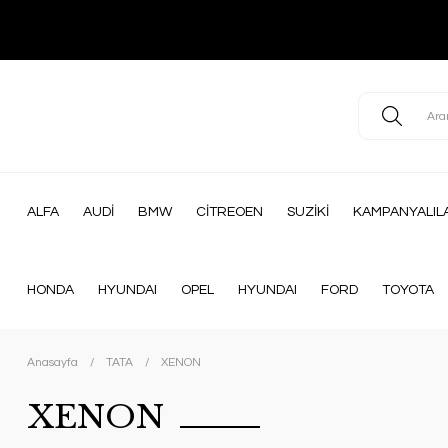
ALFA
AUDİ
BMW
CİTREOEN
SUZİKİ
KAMPANYALIL
HONDA
HYUNDAI
OPEL
HYUNDAI
FORD
TOYOTA
Anasayfa
TATA
XENON
XENON