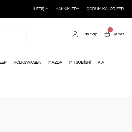
İLETİŞİM
HAKKIMIZDA
ÇORUM KALORİFER
Giriş Yap
Sepet
EEP
VOLKSWAGEN
MAZDA
MİTSUBİSHİ
KİA