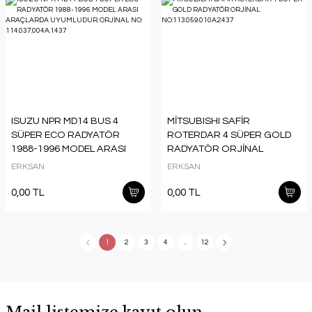
ISUZU NPR MD14 BUS 4
MİTSUBISHI SAFİR
SÜPER ECO RADYATÖR
ROTERDAR 4 SÜPER GOLD
1988-1996 MODEL ARASI
RADYATÖR ORJİNAL
ARAÇLARDA UYUMLUDUR.
NO:113.059.010A.2437
ERKSAN
ERKSAN
ORJİNAL NO:
114.037.004A.1437
0,00 TL
0,00 TL
1
2
3
4
..
12