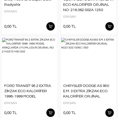
Radyatör
ECO KALORİFER ORJİNAL
NO: 216.062.002A.1250
ERKSAN
ERKSAN
0,00 TL
0,00 TL
FORD TRANSİT 95 2 EXTRA
CHRYSLER DODGE AS 950
ZİKZAK ECO KALORİFER
E.M. 3 EXTRA ZİKZAK ECO
1998-1999 MODEL
KALORİFER ORJİNAL
ARAÇLARDA UYUMLUDUR.
NO:213.021.006C.1350
ERKSAN
ERKSAN
ORJİNAL NO:
214.027.014B.1250
0,00 TL
0,00 TL