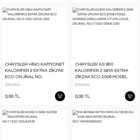
CHRYSLER HİNO KAMYONET
CHRYSLER AS 950
KALORİFER 2 EXTRA ZİKZAK
KALORİFER 2 SIRA EXTRA
ECO ORJİNAL NO:
ZİKZAK ECO 2008 MODEL
213.021.003A.1250
SONRASI ARAÇLARDA
ERKSAN
ERKSAN
UYUMLUDUR. ORJİNAL NO:
213.021.006B.1250
0,00 TL
0,00 TL