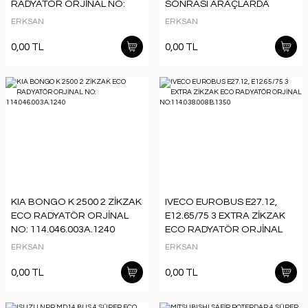
RADYATÖR ORJİNAL NO:
SONRASI ARAÇLARDA
114.059.011A.2250
UYUMLUDUR. ORJİNAL NO:
ERKSAN
ERKSAN
114.059.005A.1250
0,00 TL
0,00 TL
KIA BONGO K 2500 2 ZİKZAK
IVECO EUROBUS E27.12,
ECO RADYATÖR ORJİNAL
E12.65/75 3 EXTRA ZİKZAK
NO: 114.046.003A.1240
ECO RADYATÖR ORJİNAL
NO:114.038.008B.1350
ERKSAN
ERKSAN
0,00 TL
0,00 TL