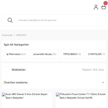
Anasayfa
ERKSAN
İlgili Alt Kategoriler
İş Makinaları
(23)
Jeneratör Grubu
(22)
MİTSUBİSHİ
(18)
CHRYSLER
(15)
Stoktakiler
Toplam 184 ürün