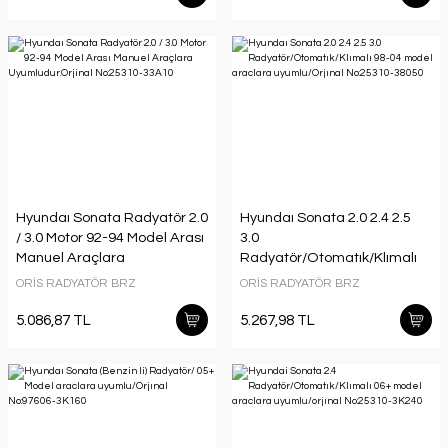
Hyundaı Sonata Radyatör 2.0
Hyundaı Sonata 2.0 2.4 2.5
/ 3.0 Motor 92-94 Model Arası
3.0
Manuel Araçlara
Radyatör/Otomatık/Klımalı
Uyumludur.Orjinal No:25310-
98-04 model araclara
ORİS RADYATÖR BRZ
ORİS RADYATÖR BRZ
33A10
uyumlu/Orjınal No:25310-
38050
5.086,87 TL
5.267,98 TL