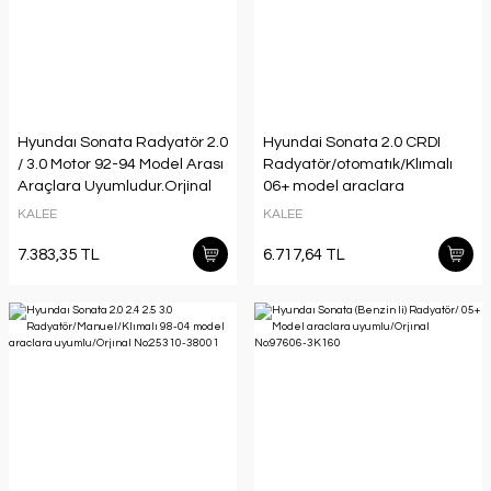
Hyundaı Sonata Radyatör 2.0
Hyundai Sonata 2.0 CRDI
/ 3.0 Motor 92-94 Model Arası
Radyatör/otomatık/Klımalı
Araçlara Uyumludur.Orjinal
06+ model araclara
No:25310-33A10
uyumlu/Orjınal NO:25310-
KALEE
KALEE
3K850
7.383,35 TL
6.717,64 TL