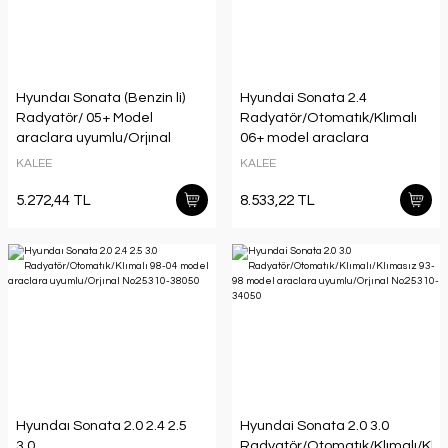
Hyundaı Sonata (Benzin li)
Hyundai Sonata 2.4
Radyatör/ 05+ Model
Radyatör/Otomatık/Klımalı
araclara uyumlu/Orjınal
06+ model araclara
No:97606-3K160
uyumlu/orjınal No:25310-
KALEE
KALEE
3K240
5.272,44 TL
8.533,22 TL
Hyundaı Sonata 2.0 2.4 2.5
Hyundai Sonata 2.0 3.0
3.0
Radyatör/Otomatık/Klımalı/Klı