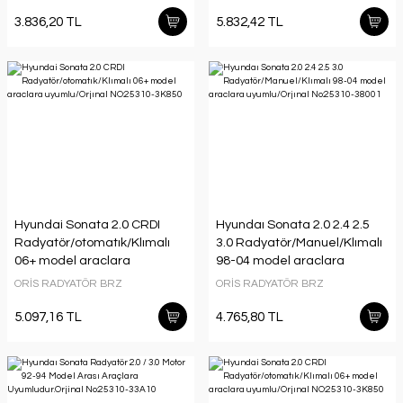
ORJİNAL NO:25310-33351
3.836,20 TL
5.832,42 TL
Hyundai Sonata 2.0 CRDI
Hyundaı Sonata 2.0 2.4 2.5
Radyatör/otomatık/Klımalı
3.0 Radyatör/Manuel/Klımalı
06+ model araclara
98-04 model araclara
uyumlu/Orjınal NO:25310-
uyumlu/Orjınal No:25310-
ORİS RADYATÖR BRZ
ORİS RADYATÖR BRZ
3K850
38001
5.097,16 TL
4.765,80 TL