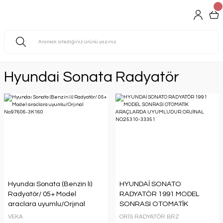
Hyundai Sonata Radyatör
Hyundaı Sonata (Benzin li)
HYUNDAİ SONATO
Radyatör/ 05+ Model
RADYATÖR 1991 MODEL
araclara uyumlu/Orjınal
SONRASI OTOMATİK
No:97606-3K160
ARAÇLARDA UYUMLUDUR.
VEKA
ORİS RADYATÖR BRZ