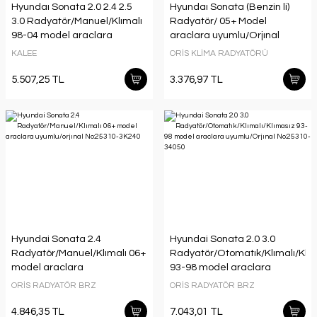
Hyundaı Sonata 2.0 2.4 2.5
Hyundaı Sonata (Benzin li)
3.0 Radyatör/Manuel/Klımalı
Radyatör/ 05+ Model
98-04 model araclara
araclara uyumlu/Orjınal
uyumlu/Orjınal No:25310-
No:97606-3K160
KALEE
ORİS KLİMA RADYATÖRÜ
38001
5.507,25 TL
3.376,97 TL
Hyundai Sonata 2.4
Hyundai Sonata 2.0 3.0
Radyatör/Manuel/Klımalı 06+
Radyatör/Otomatık/Klımalı/Klı
model araclara
93-98 model araclara
uyumlu/orjınal No:25310-
uyumlu/Orjınal No:25310-
ORİS RADYATÖR BRZ
ORİS RADYATÖR BRZ
3K240
34050
4.846,35 TL
7.043,01 TL