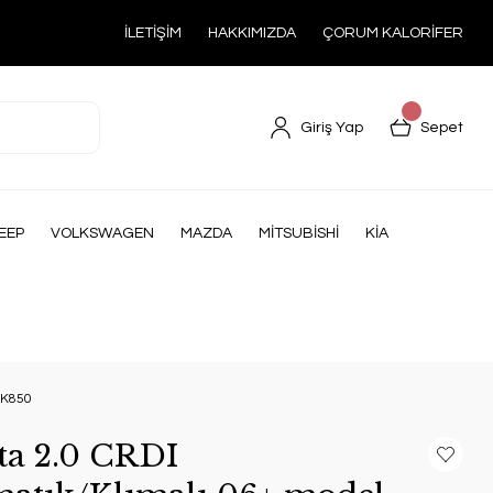
İLETİŞİM
HAKKIMIZDA
ÇORUM KALORİFER
Giriş Yap
Sepet
EEP
VOLKSWAGEN
MAZDA
MİTSUBİSHİ
KİA
3K850
ta 2.0 CRDI