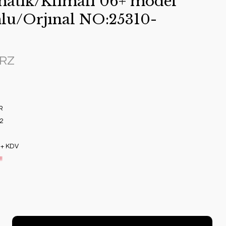
atık/Klımalı 06+ model
lu/Orjınal NO:25310-
BRZ
R
2
 + KDV
!