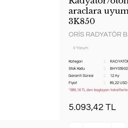
Radyatör/otom
araclara uyum
3K850
ORİS RADYATÖR 
0 Yorum
Kategori
RADYATÖ
Stok Kodu
BHY05902
Garanti Süresi
12 Ay
Fiyat
89,22 USD
*588,16 TL den başlayan taksitlerle!
5.093,42 TL