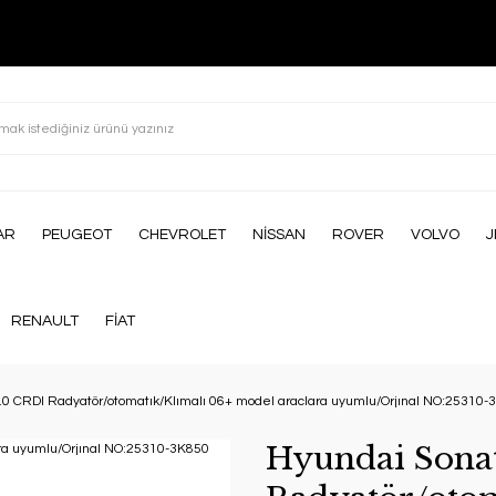
AR
PEUGEOT
CHEVROLET
NİSSAN
ROVER
VOLVO
J
RENAULT
FİAT
.0 CRDI Radyatör/otomatık/Klımalı 06+ model araclara uyumlu/Orjınal NO:25310-
Hyundai Sona