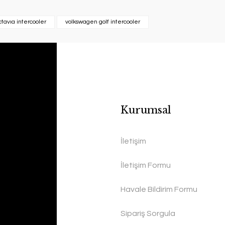
ctavıa intercooler
volkswagen golf intercooler
Kurumsal
İletişim
İletişim Formu
Havale Bildirim Formu
Sipariş Sorgula