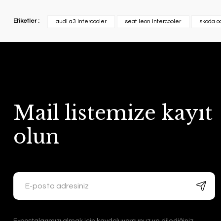
Etiketler :
audi a3 intercooler
seat leon intercooler
skoda o
Mail listemize kayıt
olun