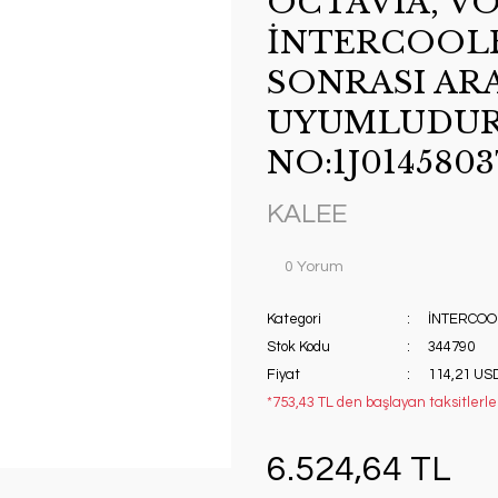
OCTAVIA, V
İNTERCOOLE
SONRASI AR
UYUMLUDUR.
NO:1J014580
KALEE
0 Yorum
Kategori
İNTERCOO
Stok Kodu
344790
Fiyat
114,21 US
*753,43 TL den başlayan taksitlerle!
6.524,64 TL