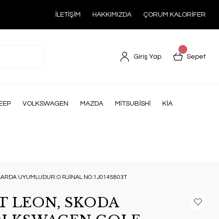
İLETİŞİM
HAKKIMIZDA
ÇORUM KALORİFER
Giriş Yap
Sepet
EEP
VOLKSWAGEN
MAZDA
MİTSUBİSHİ
KİA
ÇLARDA UYUMLUDUR.O RJİNAL NO:1J0145803T
AT LEON, SKODA