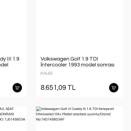
y III 1.9
Volkswagen Golf 1.9 TDI
odel
İntercooler 1993 model sonrası
l
araçlarda uyumludur. Orjinal no:
KALEE
1H0145805A
8.651,09 TL