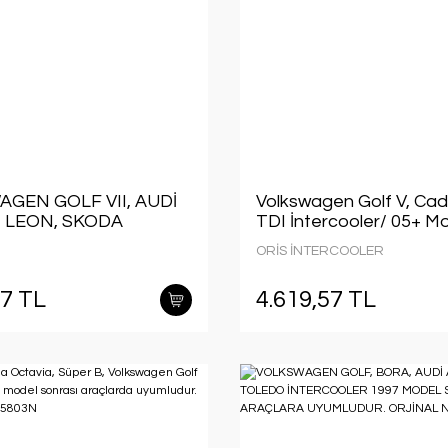
GEN GOLF VII, AUDİ
Volkswagen Golf V, Cadd
T LEON, SKODA
TDI İntercooler/ 05+ M
A, VOLKSWAGEN
aracalara uyumlu/Orjına
ORİS İNTERCOOLER
İNTERCOOLER
NO:1K0145803A
ÖRÜ ORJİNAL NO
27 TL
4.619,57 TL
51EJ