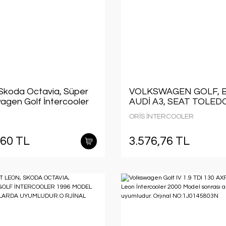
 Skoda Octavia, Süper
VOLKSWAGEN GOLF, 
wagen Golf İntercooler
AUDİ A3, SEAT TOLED
el sonrası araçlarda
İNTERCOOLER 1997 
ORİS İNTERCOOLER
. Orjinal
SONRASI ARAÇLARA
45803N
UYUMLUDUR. ORJİNAL
,60 TL
3.576,76 TL
1J0145803A