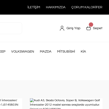
İLETİŞİM
HAKKIMIZDA
ÇORUM KALORİFER
Giriş Yap
Sepet
EEP
VOLKSWAGEN
MAZDA
MİTSUBİSHİ
KİA