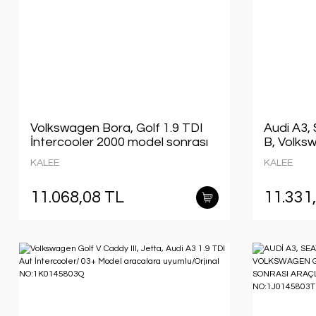
Volkswagen Bora, Golf 1.9 TDI
Audi A3,
İntercooler 2000 model sonrası
B, Volks
araçlarda uyumludur. Orjinal no:
2012 mod
KALEE
KALEE
1J0145803H
uyumludur
no:5Q01
11.068,08 TL
11.331