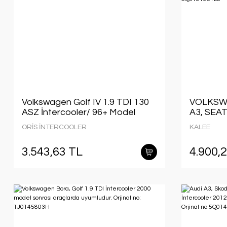
Volkswagen Golf IV 1.9 TDI 130
VOLKSWA
ASZ İntercooler/ 96+ Model
A3, SEA
araclara uyumlu/Orjınal
OCTAVI
ORİS İNTERCOOLER
KALEE
NO:1J0145803M
JETTA 
RADYAT
3.543,63 TL
4.900,
5Q01212