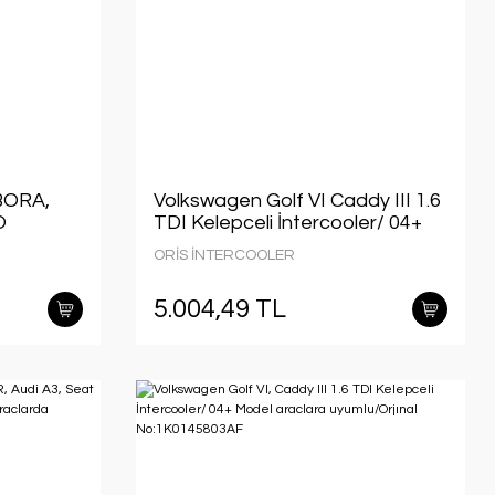
BORA,
Volkswagen Golf VI Caddy III 1.6
O
TDI Kelepceli İntercooler/ 04+
MODEL
Model araclara uyumlu/Orjınal
ORİS İNTERCOOLER
No:1K0145803AF
 NO:
5.004,49 TL