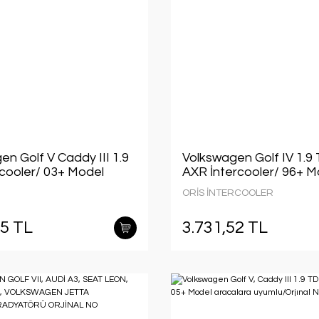
n Golf V Caddy III 1.9
Volkswagen Golf IV 1.9
rcooler/ 03+ Model
AXR İntercooler/ 96+ M
 uyumlu/Orjınal
araclara uyumlu/Orjınal
ORİS İNTERCOOLER
45803A
NO:1J0145803N
75 TL
3.731,52 TL