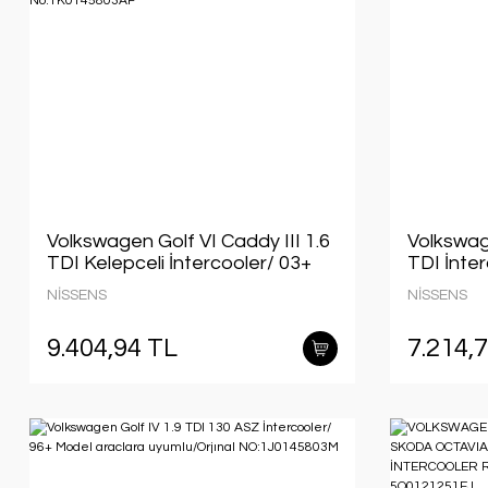
Volkswagen Golf VI Caddy III 1.6
Volkswage
TDI Kelepceli İntercooler/ 03+
TDI İnte
Model araclara uyumlu/Orjınal
aracalara
NİSSENS
NİSSENS
No:1K0145803AF
NO:1K01
9.404,94 TL
7.214,