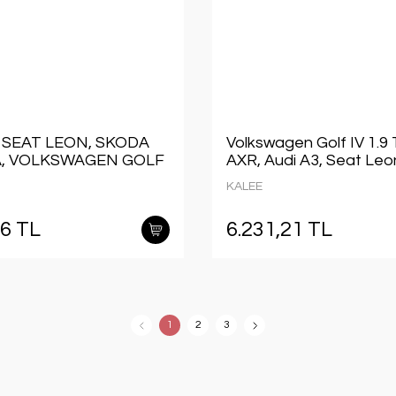
, SEAT LEON, SKODA
Volkswagen Golf IV 1.9
A, VOLKSWAGEN GOLF
AXR, Audi A3, Seat Leo
OOLER 1996 MODEL
İntercooler 2000 Model
KALEE
I ARAÇLARDA
araclarda uyumludur. Orj
DUR.O RJİNAL
NO:1J0145803N
26 TL
6.231,21 TL
45803T
1
2
3