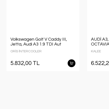
Volkswagen Golf V Caddy III,
AUDİ A3
Jetta, Audi A3 1.9 TDI Aut
OCTAVI
İntercooler/ 03+ Model
İNTERC
ORİS İNTERCOOLER
KALEE
aracalara uyumlu/Orjınal
SONRAS
NO:1K0145803Q
UYUMLU
5.832,00 TL
6.522,
NO:1J01