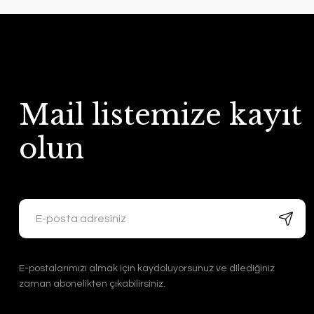
Mail listemize kayıt
olun
E-postalarımızı almak için kaydoluyorsunuz ve dilediğiniz
zaman abonelikten çıkabilirsiniz.