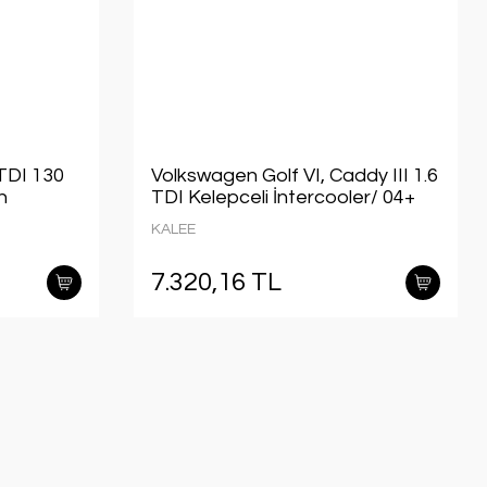
 TDI 130
Volkswagen Golf VI, Caddy III 1.6
n
TDI Kelepceli İntercooler/ 04+
 sonrası
Model araclara uyumlu/Orjınal
KALEE
ınal
No:1K0145803AF
7.320,16 TL