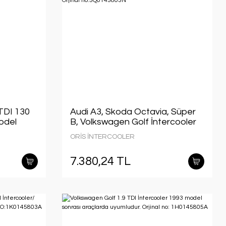
 TDI 130
Audi A3, Skoda Octavia, Süper
odel
B, Volkswagen Golf İntercooler
2012 model sonrası araçlarda
ORİS İNTERCOOLER
uyumludur. Orjinal
no:5Q0145803N
7.380,24 TL