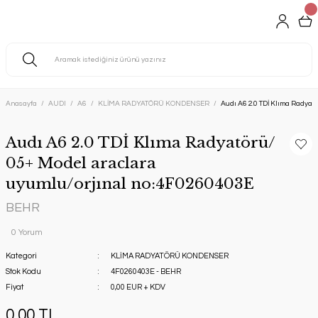
Anasayfa
AUDI
A6
KLİMA RADYATÖRÜ KONDENSER
Audı A6 2.0 TDİ Klıma Radyat
Audı A6 2.0 TDİ Klıma Radyatörü/
05+ Model araclara
uyumlu/orjınal no:4F0260403E
BEHR
0 Yorum
Kategori
KLİMA RADYATÖRÜ KONDENSER
Stok Kodu
4F0260403E - BEHR
Fiyat
0,00 EUR + KDV
0,00 TL