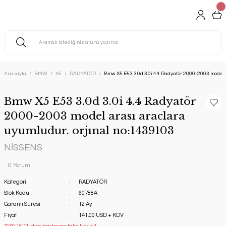
Anasayfa
BMW
X5
RADYATÖR
Bmw X5 E53 3.0d 3.0i 4.4 Radyatör 2000-2003 model 
Bmw X5 E53 3.0d 3.0i 4.4 Radyatör
2000-2003 model arası araclara
uyumludur. orjınal no:1439103
NİSSENS
0 Yorum
Kategori
RADYATÖR
Stok Kodu
60788A
Garanti Süresi
12 Ay
Fiyat
141,00 USD + KDV