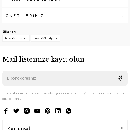
ÖNERİLERİNİZ
Etiketler :
bmw x5 radyatör
bmw e53 radyatör
Mail listemize kayıt olun
E-postalarımızı almak için kaydoluyorsunuz ve dilediğiniz zaman abonelikten
çıkabilirsiniz.
Kurumsal