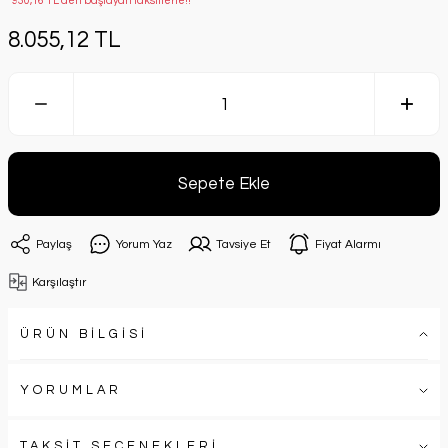
*930,16 TL den başlayan taksitlerle!!
8.055,12 TL
Sepete Ekle
Paylaş
Yorum Yaz
Tavsiye Et
Fiyat Alarmı
Karşılaştır
ÜRÜN BİLGİSİ
YORUMLAR
TAKSİT SEÇENEKLERİ