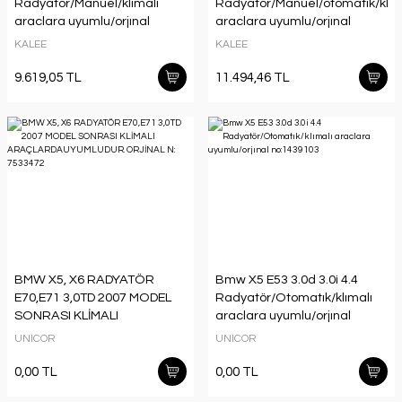
Radyatör/Manuel/klımalı
Radyatör/Manuel/otomatık/klım
araclara uyumlu/orjınal
araclara uyumlu/orjınal
no:1439104
no:1439101
KALEE
KALEE
9.619,05 TL
11.494,46 TL
BMW X5, X6 RADYATÖR
Bmw X5 E53 3.0d 3.0i 4.4
E70,E71 3,0TD 2007 MODEL
Radyatör/Otomatık/klımalı
SONRASI KLİMALI
araclara uyumlu/orjınal
ARAÇLARDAUYUMLUDUR.
no:1439103
UNICOR
UNICOR
ORJİNAL N: 7533472
0,00 TL
0,00 TL