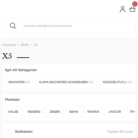
Anasayfa
BMW
X5
X5
İlgili Alt Kategoriler
RADYATÖR
(23)
KLİMA RADYATÖRÜ KONDENSER
(15)
YAĞ SOĞUTUCU
(10)
Markalar
KALEE
NİSSENS
ZEGEN
BEHR
TAIWAN
UNICOR
İTHA
Stoktakiler
Toplam 84 ürün