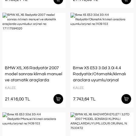
BMW X5, X6 Radyatör 2007
Bmw X5 E53 3.0d 3.0i 4.4
model sonrası klimalı manuel
Radyatör/Otomatık/klımalı
ve otomatik araçlarda
araclara uyumlu/orjınal
uyumludur. orjinal no:
no:1439103
KALEE
KALEE
17117594020
21.416,00 TL
7.743,64 TL