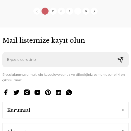
1
2
3
4
..
6
Mail listemize kayıt olun
E-postalarımızı almak için kaydoluyorsunuz ve dilediğiniz zaman abonelikten
çıkabilirsiniz.
Kurumsal