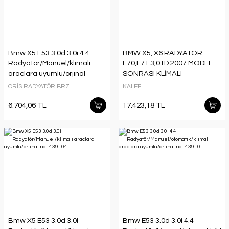
Bmw X5 E53 3.0d 3.0i 4.4
BMW X5, X6 RADYATÖR
Radyatör/Manuel/klımalı
E70,E71 3,0TD 2007 MODEL
araclara uyumlu/orjınal
SONRASI KLİMALI
no:1439103
ARAÇLARDAUYUMLUDUR.
ORİS RADYATÖR BRZ
KALEE
ORJİNAL N: 7533472
6.704,06 TL
17.423,18 TL
Bmw X5 E53 3.0d 3.0i
Bmw E53 3.0d 3.0i 4.4