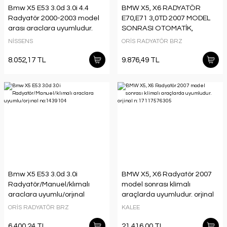
Bmw X5 E53 3.0d 3.0i 4.4
BMW X5, X6 RADYATÖR
Radyatör 2000-2003 model
E70,E71 3,0TD 2007 MODEL
arası araclara uyumludur.
SONRASI OTOMATİK,
orjınal no:1439103
KLİMALI
NİSSENS
ORİS RADYATÖR BRZ
ARAÇLARDAUYUMLUDUR.
ORJİNAL N: 7533472
8.052,17 TL
9.876,49 TL
Bmw X5 E53 3.0d 3.0i
BMW X5, X6 Radyatör 2007
Radyatör/Manuel/klımalı
model sonrası klimalı
araclara uyumlu/orjınal
araçlarda uyumludur. orjinal
no:1439104
n: 17117576305
ORİS RADYATÖR BRZ
KALEE
6.400,24 TL
21.416,00 TL