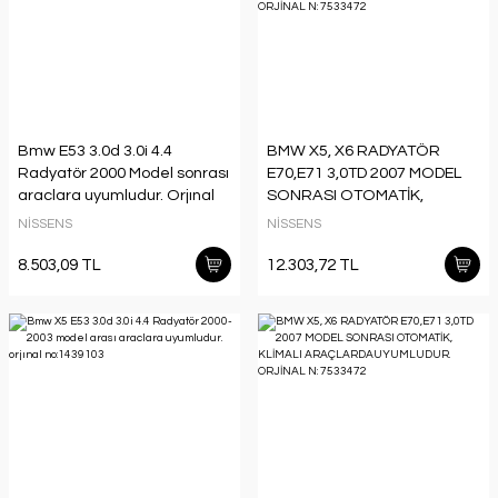
Bmw E53 3.0d 3.0i 4.4
BMW X5, X6 RADYATÖR
Radyatör 2000 Model sonrası
E70,E71 3,0TD 2007 MODEL
araclara uyumludur. Orjınal
SONRASI OTOMATİK,
no:1439101
KLİMALI
NİSSENS
NİSSENS
ARAÇLARDAUYUMLUDUR.
ORJİNAL N: 7533472
8.503,09 TL
12.303,72 TL