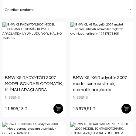
BMW X5 RADYATÖR 2007
BMW X5, X6 Radyatör 2007
MODEL SONRASI OTOMATİK,
model sonrası klimalı,
KLİMALI ARAÇLARDA
otomatik araçlarda
UYUMLUDUR. ORJİNAL NO:
uyumludur. orjinal n:
NİSSENS
NİSSENS
7585035
17117576305
11.595,13 TL
15.975,51 TL