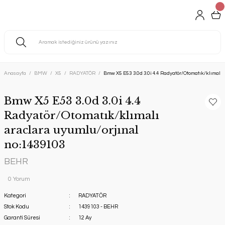
Anasayfa
BMW
X5
RADYATÖR
Bmw X5 E53 3.0d 3.0i 4.4 Radyatör/Otomatık/klımalı
Bmw X5 E53 3.0d 3.0i 4.4
Radyatör/Otomatık/klımalı
araclara uyumlu/orjınal
no:1439103
BEHR
0 Yorum
Kategori
RADYATÖR
Stok Kodu
1439103 - BEHR
Garanti Süresi
12 Ay