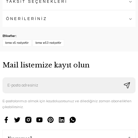
TAKSİT SEÇENEKLERİ
ÖNERİLERİNİZ
Etiketler :
bmw x5 radyatör
bmw e53 radyatör
Mail listemize kayıt olun
E-postalarımızı almak için kaydoluyorsunuz ve dilediğiniz zaman abonelikten
çıkabilirsiniz.