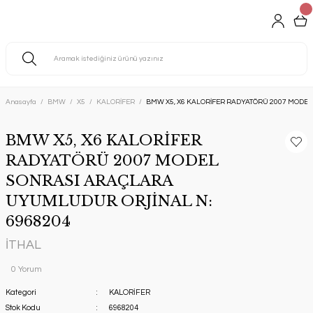
Anasayfa
BMW
X5
KALORİFER
BMW X5, X6 KALORİFER RADYATÖRÜ 2007 MODE
BMW X5, X6 KALORİFER
RADYATÖRÜ 2007 MODEL
SONRASI ARAÇLARA
UYUMLUDUR ORJİNAL N:
6968204
İTHAL
0 Yorum
Kategori
KALORİFER
Stok Kodu
6968204