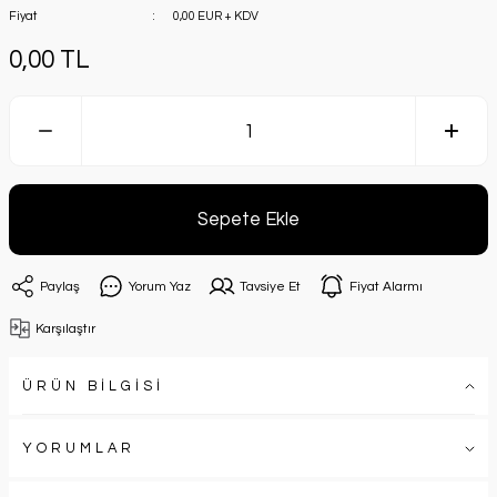
Fiyat
0,00 EUR + KDV
0,00 TL
Sepete Ekle
Paylaş
Yorum Yaz
Tavsiye Et
Fiyat Alarmı
Karşılaştır
ÜRÜN BİLGİSİ
YORUMLAR