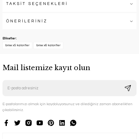
TAKSİT SEÇENEKLERİ
ÖNERİLERİNİZ
Etiketler :
bmw x5 kalorifer
bmw x6 kalorifer
Mail listemize kayıt olun
E-postalarımızı almak için kaydoluyorsunuz ve dilediğiniz zaman abonelikten
çıkabilirsiniz.