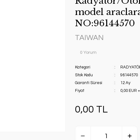
Radyatör/Oto
model araclar
NO:96144570
TAIWAN
0 Yorum
Kategori
RADYATÖ
Stok Kodu
96144570
Garanti Süresi
12 Ay
Fiyat
0,00 EUR 
0,00 TL