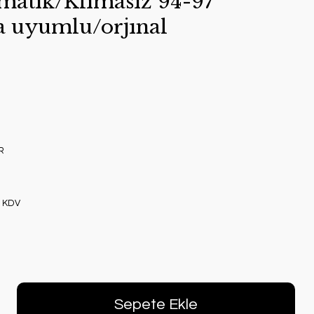
matık/Klımasız 94-97
a uyumlu/orjınal
R
+ KDV
Sepete Ekle