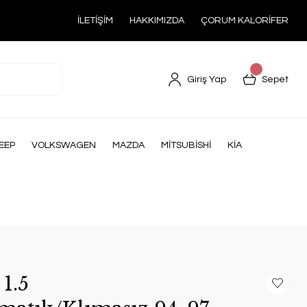
İLETİŞİM
HAKKIMIZDA
ÇORUM KALORİFER
Giriş Yap
Sepet
EEP
VOLKSWAGEN
MAZDA
MİTSUBİSHİ
KİA
1.5