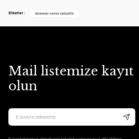
Etiketler :
daewoo nexia radyatör
Mail listemize kayıt
olun