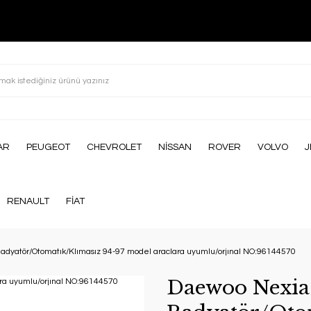
AR
PEUGEOT
CHEVROLET
NİSSAN
ROVER
VOLVO
J
RENAULT
FİAT
adyatör/Otomatık/Klımasız 94-97 model araclara uyumlu/orjınal NO:96144570
Daewoo Nexia 