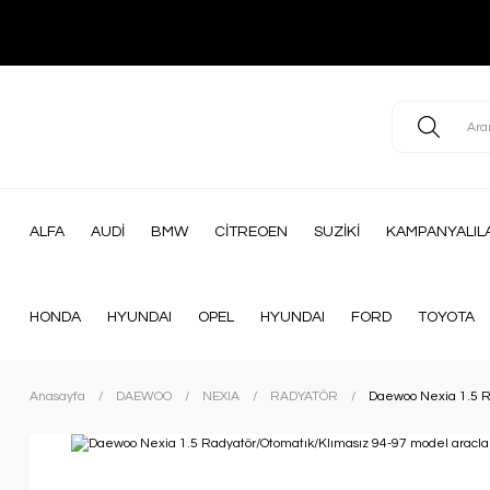
ALFA
AUDİ
BMW
CİTREOEN
SUZİKİ
KAMPANYALIL
HONDA
HYUNDAI
OPEL
HYUNDAI
FORD
TOYOTA
Anasayfa
DAEWOO
NEXIA
RADYATÖR
Daewoo Nexia 1.5 R