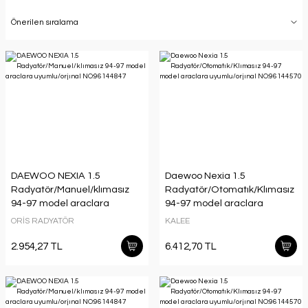
DAEWOO NEXIA 1.5
Daewoo Nexia 1.5
Radyatör/Manuel/klımasız
Radyatör/Otomatık/Klımasız
94-97 model araclara
94-97 model araclara
uyumlu/orjınal NO:96144847
uyumlu/orjınal NO:96144570
ORİS RADYATÖR
KALEE
2.954,27 TL
6.412,70 TL