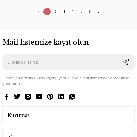
1
2
3
4
..
6
Mail listemize kayıt olun
E-postalarımızı almak için kaydoluyorsunuz ve dilediğiniz zaman abonelikten
çıkabilirsiniz.
Kurumsal