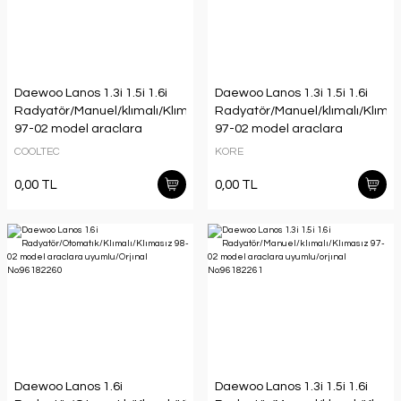
Daewoo Lanos 1.3i 1.5i 1.6i
Daewoo Lanos 1.3i 1.5i 1.6i
Radyatör/Manuel/klımalı/Klımasız
Radyatör/Manuel/klımalı/Klımas
97-02 model araclara
97-02 model araclara
uyumlu/orjınal No:96182261
uyumlu/orjınal No:96182261
COOLTEC
KORE
0,00 TL
0,00 TL
Daewoo Lanos 1.6i
Daewoo Lanos 1.3i 1.5i 1.6i