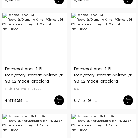
Daewoo Lanos 1.6i
Daewoo Lanos 1.6i
Radyatör/Otomatık/Klımalı/Klımasız
Radyatör/Otomatık/Klımalı/Klı
98-02 model araclara
98-02 model araclara
uyumlu/Orjınal No:96182260
uyumlu/Orjınal No:96182260
ORİS RADYATÖR BRZ
KALEE
4.848,58 TL
6.715,19 TL