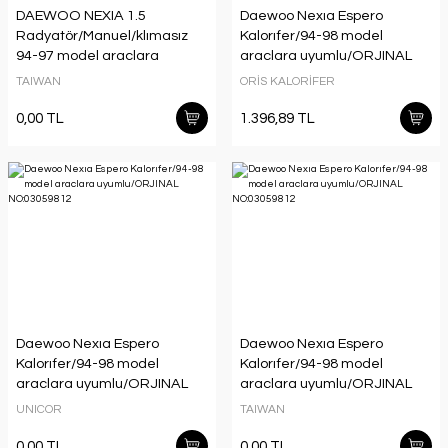
DAEWOO NEXIA 1.5
Daewoo Nexıa Espero
Radyatör/Manuel/klımasız
Kalorıfer/94-98 model
94-97 model araclara
araclara uyumlu/ORJINAL
uyumlu/orjınal NO:96144847
NO:03059812
TAIWAN
ORİS KALORİFER
0,00 TL
1.396,89 TL
Daewoo Nexıa Espero
Daewoo Nexıa Espero
Kalorıfer/94-98 model
Kalorıfer/94-98 model
araclara uyumlu/ORJINAL
araclara uyumlu/ORJINAL
NO:03059812
NO:03059812
UNICOR
TAIWAN
0,00 TL
0,00 TL