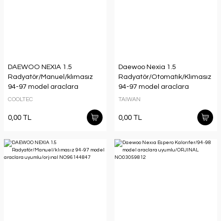
DAEWOO NEXIA 1.5
Daewoo Nexia 1.5
Radyatör/Manuel/klımasız
Radyatör/Otomatık/Klımasız
94-97 model araclara
94-97 model araclara
uyumlu/orjınal NO:96144847
uyumlu/orjınal NO:96144570
COOLTEC
TAIWAN
0,00 TL
0,00 TL