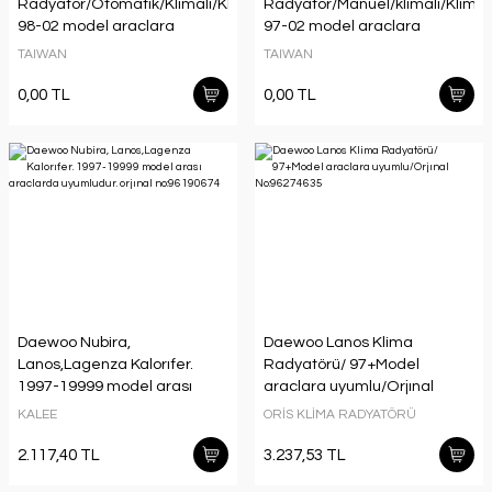
Radyatör/Otomatık/Klımalı/Klımasız
Radyatör/Manuel/klımalı/Klımas
98-02 model araclara
97-02 model araclara
uyumlu/Orjınal No:96182260
uyumlu/orjınal No:96182261
TAIWAN
TAIWAN
0,00 TL
0,00 TL
Daewoo Nubira,
Daewoo Lanos Klima
Lanos,Lagenza Kalorıfer.
Radyatörü/ 97+Model
1997-19999 model arası
araclara uyumlu/Orjınal
araclarda uyumludur. orjınal
No:96274635
KALEE
ORİS KLİMA RADYATÖRÜ
no:96190674
2.117,40 TL
3.237,53 TL