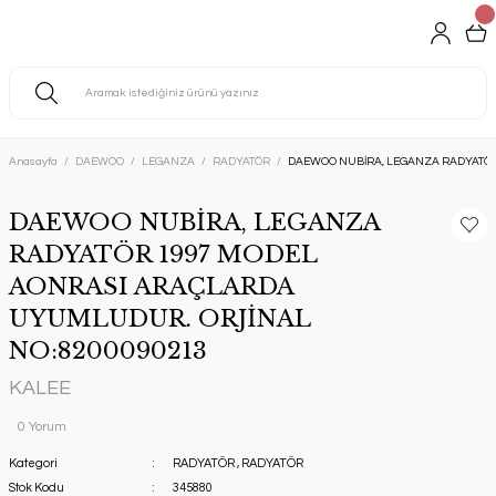
Anasayfa
DAEWOO
LEGANZA
RADYATÖR
DAEWOO NUBİRA, LEGANZA RADYATÖR
DAEWOO NUBİRA, LEGANZA
RADYATÖR 1997 MODEL
AONRASI ARAÇLARDA
UYUMLUDUR. ORJİNAL
NO:8200090213
KALEE
0 Yorum
Kategori
RADYATÖR
,
RADYATÖR
Stok Kodu
345880