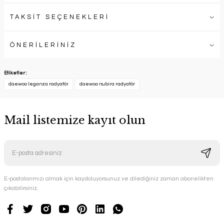
TAKSİT SEÇENEKLERİ
ÖNERİLERİNİZ
Etiketler :
daewoo leganza radyatör
daewoo nubira radyatör
Mail listemize kayıt olun
E-postalarımızı almak için kaydoluyorsunuz ve dilediğiniz zaman abonelikten
çıkabilirsiniz.