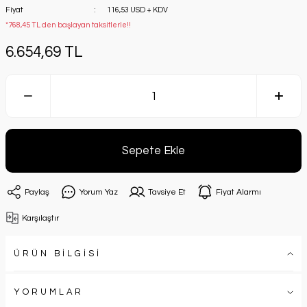
Fiyat
116,53 USD + KDV
*768,45 TL den başlayan taksitlerle!!
6.654,69 TL
Sepete Ekle
Paylaş
Yorum Yaz
Tavsiye Et
Fiyat Alarmı
Karşılaştır
ÜRÜN BİLGİSİ
YORUMLAR