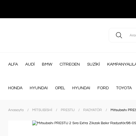
ALFA
AUDİ
BMW
CİTREOEN
SUZİKİ
KAMPANYALIL
HONDA
HYUNDAI
OPEL
HYUNDAI
FORD
TOYOTA
Anasayfa
MİTSUBİSHİ
PRESTIJ
RADYATÖR
Mıtsubıshı PRE