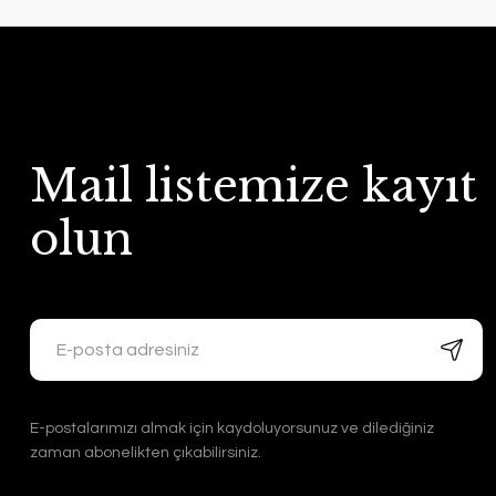
Mail listemize kayıt
olun
E-postalarımızı almak için kaydoluyorsunuz ve dilediğiniz
zaman abonelikten çıkabilirsiniz.