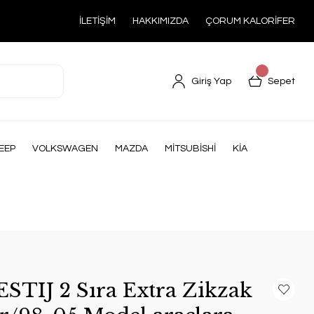
İLETİŞİM
HAKKIMIZDA
ÇORUM KALORİFER
Giriş Yap
Sepet
EEP
VOLKSWAGEN
MAZDA
MİTSUBİSHİ
KİA
ESTIJ 2 Sıra Extra Zikzak