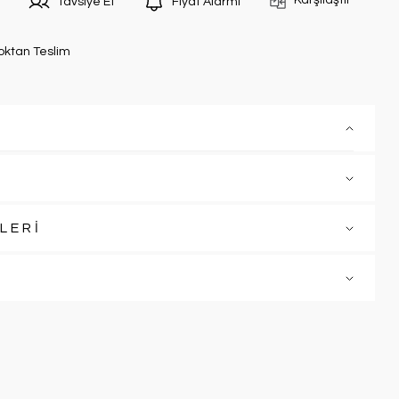
Karşılaştır
Tavsiye Et
Fiyat Alarmı
oktan Teslim
LERİ