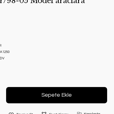
r/98-05 Model araclara
R
8A1250
KDV
Sepete Ekle