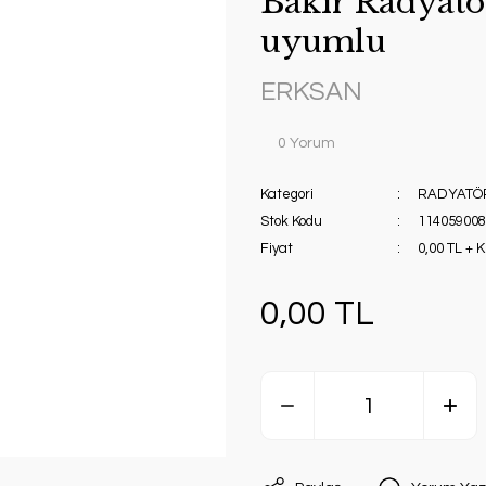
Bakır Radyatö
uyumlu
ERKSAN
0 Yorum
Kategori
RADYATÖ
Stok Kodu
11405900
Fiyat
0,00 TL + 
0,00 TL