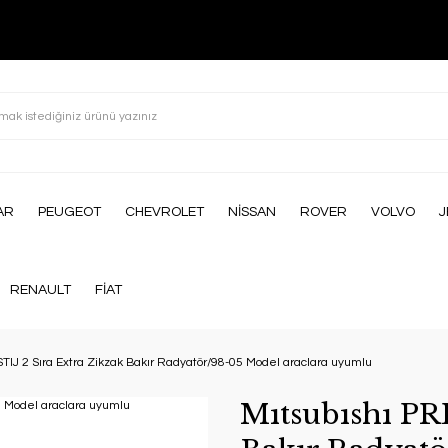
AR
PEUGEOT
CHEVROLET
NİSSAN
ROVER
VOLVO
J
RENAULT
FİAT
STIJ 2 Sıra Extra Zikzak Bakır Radyatör/98-05 Model araclara uyumlu
Mıtsubıshı PR