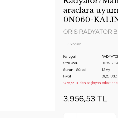
Radyatör/Man
araclara uyum
0N060-KALI
ORİS RADYATÖR 
0 Yorum
Kategori
RADYATÖ
Stok Kodu
BTO51902
Garanti Süresi
12 Ay
Fiyat
69,28 USD
*456,88 TL den başlayan taksitlerle!
3.956,53 TL