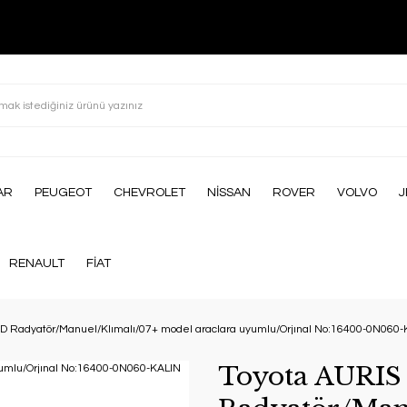
AR
PEUGEOT
CHEVROLET
NİSSAN
ROVER
VOLVO
J
RENAULT
FİAT
4D Radyatör/Manuel/Klımalı/07+ model araclara uyumlu/Orjınal No:16400-0N060
Toyota AURIS 