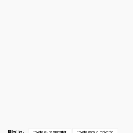
Etiketler :
toyota auris radyatör
toyota corolla radyatör