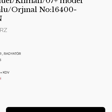
uel/Klımalı/07+ model
lu/Orjınal No:16400-
N
BRZ
R
,
RADYATÖR
6
 + KDV
!