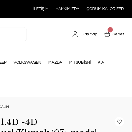
İLETİŞİM
HAKKIMIZDA
ÇORUM KALORİFER
Giriş Yap
Sepet
EEP
VOLKSWAGEN
MAZDA
MİTSUBİSHİ
KİA
-KALIN
1.4D -4D