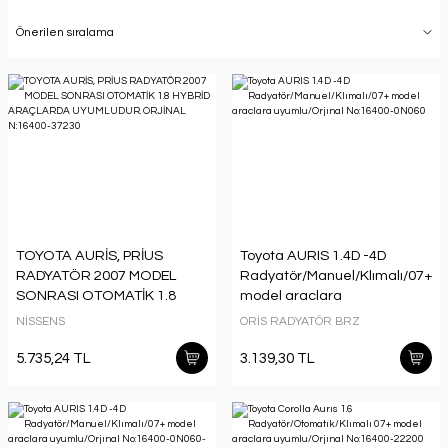
TOYOTA AURİS, PRİUS
Toyota AURIS 1.4D -4D
RADYATÖR 2007 MODEL
Radyatör/Manuel/Klımalı/07+
SONRASI OTOMATİK 1.8
model araclara
HYBRİD ARAÇLARDA
uyumlu/Orjınal No:16400-
NİSSENS
ORİS RADYATÖR BRZ
UYUMLUDUR. ORJİNAL
0N060
N:16400-37230
5.735,24 TL
3.139,30 TL