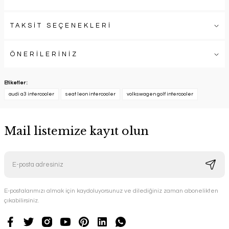
TAKSİT SEÇENEKLERİ
ÖNERİLERİNİZ
Etiketler :
audi a3 intercooler
seat leon intercooler
volkswagen golf intercooler
Mail listemize kayıt olun
E-postalarımızı almak için kaydoluyorsunuz ve dilediğiniz zaman abonelikten
çıkabilirsiniz.