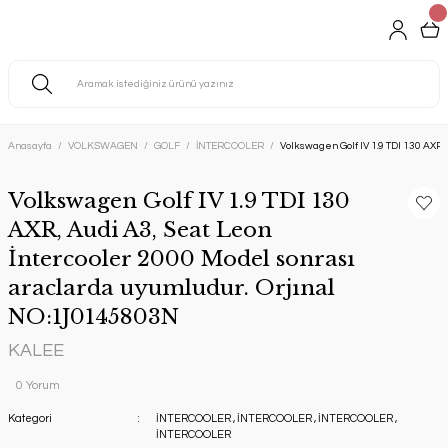
Anasayfa
VOLKSWAGEN
GOLF
İNTERCOOLER
Volkswagen Golf IV 1.9 TDI 130 AXR
Volkswagen Golf IV 1.9 TDI 130
AXR, Audi A3, Seat Leon
İntercooler 2000 Model sonrası
araclarda uyumludur. Orjınal
NO:1J0145803N
KALEE
0 Yorum
Kategori
İNTERCOOLER
,
İNTERCOOLER
,
İNTERCOOLER
,
İNTERCOOLER