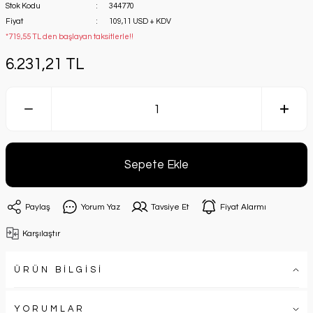
Stok Kodu
344770
Fiyat
109,11 USD + KDV
*719,55 TL den başlayan taksitlerle!!
6.231,21 TL
Sepete Ekle
Paylaş
Yorum Yaz
Tavsiye Et
Fiyat Alarmı
Karşılaştır
ÜRÜN BİLGİSİ
YORUMLAR