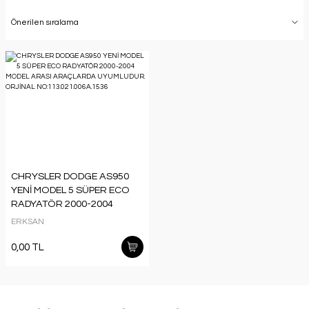
CHRYSLER DODGE AS950
YENİ MODEL 5 SÜPER ECO
RADYATÖR 2000-2004
MODEL ARASI ARAÇLARDA
ERKSAN
UYUMLUDUR. ORJİNAL
NO:113.021.006A.1536
0,00 TL