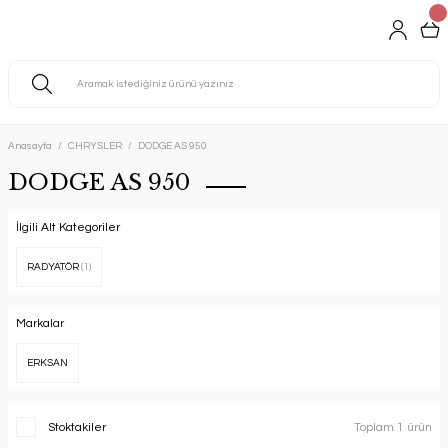
Anasayfa
CHRYSLER
DODGE AS 950
DODGE AS 950
İlgili Alt Kategoriler
RADYATÖR
(1)
Markalar
ERKSAN
Stoktakiler
Toplam 1 ürün